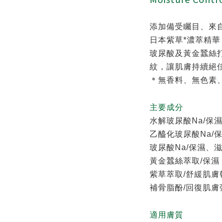
添加備受矚目、來自
日本紫草*濃萃精
玻尿酸及黃金蠶絲
紋，讓肌膚持續絕
＊無香料、無色素、無
主要成分
水解玻尿酸Na/保
乙醯化玻尿酸Na/
玻尿酸Na/保濕、
黃金蠶絲萃取/保濕
紫草萃取/舒緩肌
補骨脂酚/回復肌
適用膚質