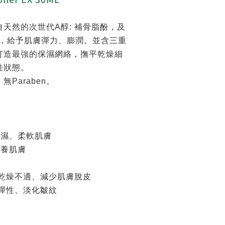
天然的次世代A醇: 補骨脂酚，及
華，給予肌膚彈力、膨潤。並含三重
打造最強的保濕網絡，撫平乾燥細
佳狀態。
Paraben。
濕
保濕、柔軟肌膚
滋養肌膚
膚乾燥不適、減少肌膚脫皮
膚彈性、淡化皺紋