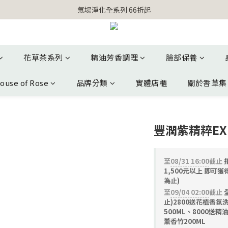
【官網獨家】首次消費 不限金額 即送 香遇熊超人行李吊牌 
氣場淨化全系列 66折起
【官網獨家】首次消費 不限金額 即送 香遇熊超人行李吊牌 
花草茶系列
精油芳香調理
臉部保養
ouse of Rose
品牌分類
實體店櫃
關於香草集
豐潤紫精粹EX 
至
08/31 16:00
截止
指
1,500元以上 即可
為止)
至
09/04 02:00
截止
止)2800送花植香氛
500ML、8000送精
薰香竹200ML