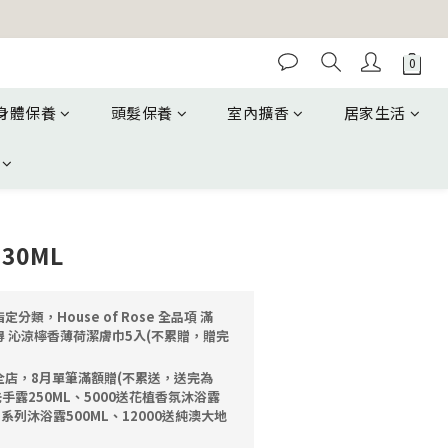
身體保養
頭髮保養
室內擴香
居家生活
30ML
定分類，House of Rose 全品項 滿
獲得 沁涼檸香薄荷潔膚巾5入(不累贈，贈完
全店，8月單筆滿額贈(不累送，送完為
洗手露250ML、5000送花植香氛沐浴露
油系列沐浴露500ML、12000送純澳大地