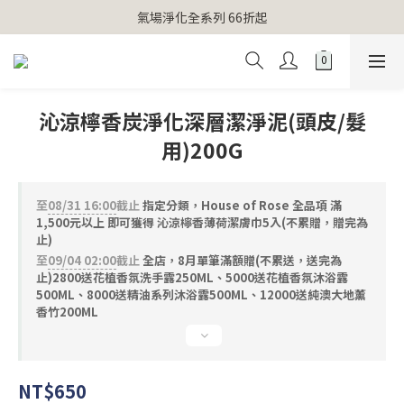
【官網獨家】首次消費 不限金額 即送 香遇熊超人行李吊牌 
氣場淨化全系列 66折起
【官網獨家】首次消費 不限金額 即送 香遇熊超人行李吊牌 
沁涼檸香炭淨化深層潔淨泥(頭皮/髮
用)200G
至
08/31 16:00
截止
指定分類，House of Rose 全品項 滿
1,500元以上 即可獲得 沁涼檸香薄荷潔膚巾5入(不累贈，贈完為
止)
至
09/04 02:00
截止
全店，8月單筆滿額贈(不累送，送完為
止)2800送花植香氛洗手露250ML、5000送花植香氛沐浴露
500ML、8000送精油系列沐浴露500ML、12000送純澳大地薰
香竹200ML
NT$650