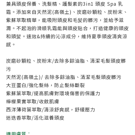
兼具頭皮保養、洗髮精、護髮素的3in1 頭皮 Spa 乳
霜。添加來自天然泥(高嶺土)、炭磨砂顆粒、炭粉末、
紫蘇萃取精華，能吸附頭皮和毛髪的髒污，並給予滋
潤。不起泡的滑順乳霜能與頭皮貼合，打造健康的頭皮
和頭髪。速效&持續的沁涼成分，維持夏季頭皮清爽涼
感。
炭磨砂顆粒、炭粉末/去除多餘油脂、清潔毛髮頭皮髒
污
天然泥(高嶺土)/ 去除多餘油脂、清潔毛髮頭皮髒污
大豆蛋白/強化髮絲，防止髮絲斷裂
紫蘇葉萃取/提高肌膚對環境傷害的保護力
檸檬果實萃取/收斂肌膚
西洋薄荷葉萃取/清涼舒爽感，舒緩壓力
迷迭香萃取/活化滋養頭皮
適用膚質：