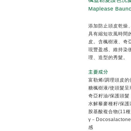
楓盈韌髮護色洗髮
Maplease Baunc
添加防止頭皮乾燥
具有縮短吹風時間的Q
皮。含楓樹液、奇
現豐盈感、維持染
理、造型的秀髮。
主要成分
富勒烯/調理頭皮
糖楓樹液/使頭髮
奇亞籽油/保護頭髮
水解藜麥種籽/保
胺基酸複合物(11種
γ－Docosalac
感