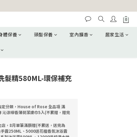
身體保養
頭髮保養
室內擴香
居家生活
髮精580ML-環保補充
定分類，House of Rose 全品項 滿
獲得 沁涼檸香薄荷潔膚巾5入(不累贈，贈完
全店，8月單筆滿額贈(不累送，送完為
洗手露250ML、5000送花植香氛沐浴露
油系列沐浴露500ML、12000送純澳大地