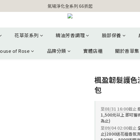
【官網獨家】首次消費 不限金額 即送 香遇熊超人行李吊牌 
氣場淨化全系列 66折起
【官網獨家】首次消費 不限金額 即送 香遇熊超人行李吊牌 
花草茶系列
精油芳香調理
臉部保養
ouse of Rose
品牌分類
實體店櫃
關於香草集
楓盈韌髮護色洗
包
至
08/31 16:00
截止
指
1,500元以上 即可
為止)
至
09/04 02:00
截止
止)2800送花植香氛
500ML、8000送精