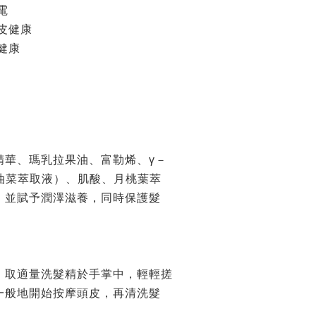
靜電
頭皮健康
健康
精華、瑪乳拉果油、富勒烯、γ－
one（油菜萃取液）、肌酸、月桃葉萃
，並賦予潤澤滋養，同時保護髮
，取適量洗髮精於手掌中，輕輕搓
一般地開始按摩頭皮，再清洗髮