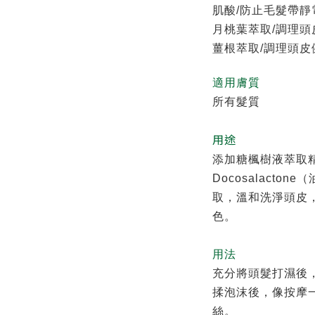
肌酸/防止毛髮帶
月桃葉萃取/調理
薑根萃取/調理頭皮
適用膚質
所有髮質
用途
添加糖楓樹液萃取
Docosalact
取，溫和洗淨頭皮
色。
用法
充分將頭髮打濕後
揉泡沫後，像按摩
絲。