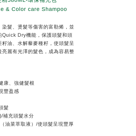
精580ML-環保補充包
e & Color care Shampoo
、染髮、燙髮等傷害的富勒烯，並
uick Dry機能，保護頭髮和頭
亞籽油、水解藜麥種籽，使頭髮呈
後亮麗有光澤的髮色，成為容易整
的健康、強健髮根
呈現豐盈感
護頭髮
)/補充頭髮水分
tone（油菜萃取液）/使頭髮呈現豐厚