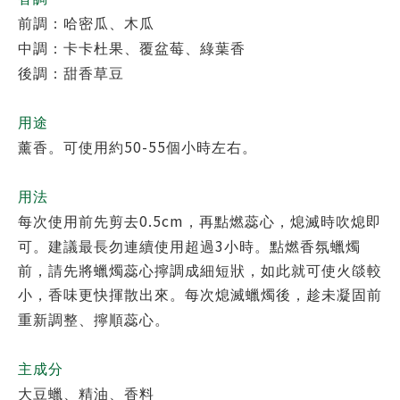
前調：哈密瓜、木瓜
中調：卡卡杜果、覆盆莓、綠葉香
後調：甜香草豆
用途
50-55
薰香。可使用約
個小時左右。
用法
0.5cm
每次使用前先剪去
，再點燃蕊心，熄滅時吹熄即
3
可。建議最長勿連續使用超過
小時。點燃香氛蠟燭
前，請先將蠟燭蕊心擰調成細短狀，如此就可使火燄較
小，香味更快揮散出來。每次熄滅蠟燭後，趁未凝固前
重新調整、擰順蕊心。
主成分
大豆蠟、精油、香料