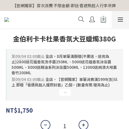
【官網獨家】首次消費 不限金額 即送 香遇熊超人行李吊牌 
【官網獨家】首次消費 不限金額 即送 香遇熊超人行李吊牌 
安心專用淨化包10入X3 原價960元 特價680元
氣場淨化全系列 66折起
金伯利卡卡杜果香氛大豆蠟燭380G
【官網獨家】首次消費 不限金額 即送 香遇熊超人行李吊牌 
至
09/04 02:00
截止
全店，8月單筆滿額贈(不累送，送完為
止)2800送花植香氛洗手露250ML、5000送花植香氛沐浴露
500ML、8000送精油系列沐浴露500ML、12000送純澳大地薰
香竹200ML
至
09/04 02:00
截止
全店，【官網獨家】單筆消費滿$999(含)以
上 即贈「香遇熊超人護照封套」乙個。(數量有限 贈完為止)
NT$1,750