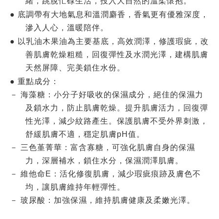
緒，跳脫忙碌生活，投入大自然的溫柔懷抱。
●
底調帶有大地氣息和溫潤麝香，香氣更有優雅深度，
滲入人心，溫暖陪伴。
●
以乳油木果油為主要基底，高效潤澤，修護瑕疵，改
善肌膚乾燥粗糙，回復彈性及水潤光澤，建構肌膚
天然屏障、完美鎖住水份。
●
重點成分：
－ 海藻糖：小分子好吸收的保濕成分，絕佳的保濕力
及鎖水力，防止肌膚乾燥。提升肌膚活力，回復彈
性光澤，減少紋路產生。保護肌膚不受外界刺激，
舒緩肌膚不適，穩定肌膚pH值。
－ 三色堇菁華：富含寡糖，可強化肌膚自身的保濕
力，深層補水，鎖住水分，保濕潤澤肌膚。
－ 維他命E：活化修復肌膚，減少瑕疵痕跡及膚色不
均，讓肌膚維持年輕彈性。
－ 玻尿酸：加強保濕，維持肌膚健康及柔嫩光澤。