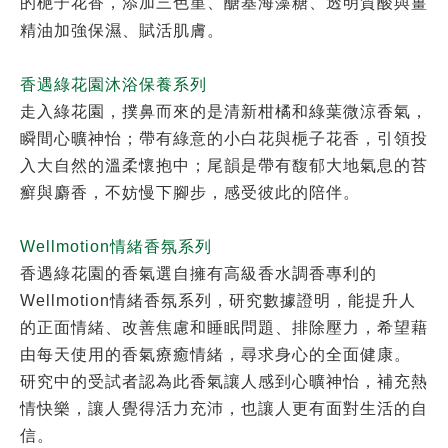
的梔子花香，添加三色堇、醣基海藻糖、透明質酸與薑
精油加強保濕、賦活肌膚。
香遇綠花園沐浴保養系列
走入綠花園，撲鼻而來的是清新柑橘和綠葉微涼香氣，
瞬間心曠神怡；帶有綠意的小白花與梔子花香，引領投
入大自然的溫柔懷抱中；尾韻是帶有馥郁大地氣息的苔
癬與麝香，不妨慢下腳步，感受彼此的陪伴。
Wellmotion情緒香氛系列
香遇綠花園的香氣選自擁有高級香水調香專利的
Wellmotion情緒香氛系列，研究數據證明，能提升人
的正面情緒、改善焦慮和睡眠問題、排除壓力，希望藉
由每天使用的香氣療癒情緒，尋求身心的全面健康。
研究中的受試者認為此香氣讓人感到心曠神怡，補充熱
情快樂，讓人覺得活力充沛，也讓人更有面對生活的自
信。