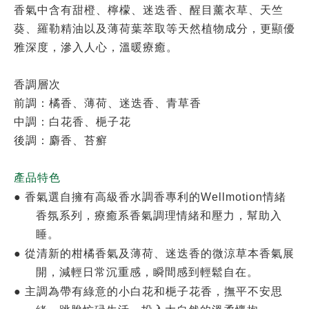
香氣中含有甜橙、檸檬、迷迭香、醒目薰衣草、天竺
葵、羅勒精油以及薄荷葉萃取等天然植物成分，更顯優
雅深度，滲入人心，溫暖療癒。
香調層次
前調：橘香、薄荷、迷迭香、青草香
中調：白花香、梔子花
後調：麝香、苔癬
產品特色
●
香氣選自擁有高級香水調香專利的Wellmotion情緒
香氛系列，療癒系香氣調理情緒和壓力，幫助入
睡。
●
從清新的柑橘香氣及薄荷、迷迭香的微涼草本香氣展
開，減輕日常沉重感，瞬間感到輕鬆自在。
●
主調為帶有綠意的小白花和梔子花香，撫平不安思