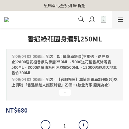
【官網獨家】首次消費 不限金額 即送 香遇熊超人行李吊牌 
氣場淨化全系列 66折起
【官網獨家】首次消費 不限金額 即送 香遇熊超人行李吊牌 
香遇綠花園身體乳250ML
至
09/04 02:00
截止
全店，8月單筆滿額贈(不累送，送完為
止)2800送花植香氛洗手露250ML、5000送花植香氛沐浴露
500ML、8000送精油系列沐浴露500ML、12000送純澳大地薰
香竹200ML
至
09/04 02:00
截止
全店，【官網獨家】單筆消費滿$999(含)以
上 即贈「香遇熊超人護照封套」乙個。(數量有限 贈完為止)
NT$680