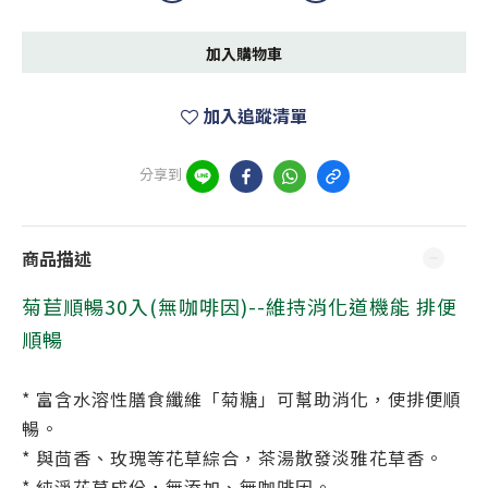
加入購物車
加入追蹤清單
分享到
商品描述
菊苣順暢30入(無咖啡因)--
維持消化道機能 排便
順暢
* 富含水溶性膳食纖維「菊糖」可幫助消化，使排便順
暢。
* 與茴香、玫瑰等花草綜合，茶湯散發淡雅花草香。
* 純淨花草成份，無添加、無咖啡因。