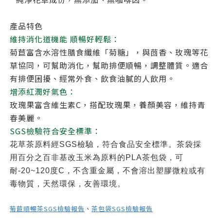
產品特色
維持消化道機能
順暢好輕鬆：
菊苣富含水溶性膳食纖維「菊糖」，與茴香、玫瑰等花
草協同，可幫助消化，幫助排便順暢，調整體質。適合
有排便困擾、經常外食、飲食油膩的人飲用。
增添紅潤好氣色：
玫瑰果富含維生素C，搭配玫瑰果，養顏美容，維持青
春美麗。
SGS檢驗符合安全標準：
花草茶原料經SGS檢驗，符合食品安全標準。茶袋採
用百分之百非基改玉米為原料的PLA茶包袋，可
耐-20~120度C，不含重金屬，不會溶出塑膠微粒或有
毒物質，天然環保，友善環境。
菊苣順暢茶SGS檢驗報告
、
茶包袋SGS檢驗報告