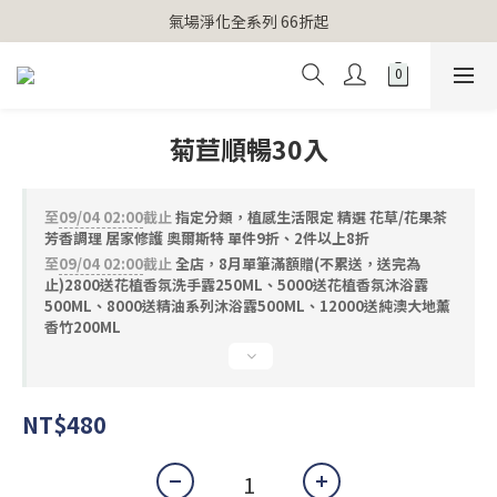
【官網獨家】首次消費 不限金額 即送 香遇熊超人行李吊牌 
氣場淨化全系列 66折起
【官網獨家】首次消費 不限金額 即送 香遇熊超人行李吊牌 
菊苣順暢30入
至
09/04 02:00
截止
指定分類，植感生活限定 精選 花草/花果茶
芳香調理 居家修護 奧爾斯特 單件9折、2件以上8折
至
09/04 02:00
截止
全店，8月單筆滿額贈(不累送，送完為
止)2800送花植香氛洗手露250ML、5000送花植香氛沐浴露
500ML、8000送精油系列沐浴露500ML、12000送純澳大地薰
香竹200ML
NT$480