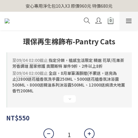
【官網獨家】首次消費 不限金額 即送 香遇熊超人行李吊牌 
安心專用淨化包10入X3 原價960元 特價680元
氣場淨化全系列 66折起
【官網獨家】首次消費 不限金額 即送 香遇熊超人行李吊牌 
環保再生棉飾布-Pantry Cats
至
09/04 02:00
截止
指定分類，植感生活限定 精選 花草/花果茶
芳香調理 居家修護 奧爾斯特 單件9折、2件以上8折
至
09/04 02:00
截止
全店，8月單筆滿額贈(不累送，送完為
止)2800送花植香氛洗手露250ML、5000送花植香氛沐浴露
500ML、8000送精油系列沐浴露500ML、12000送純澳大地薰
香竹200ML
NT$550