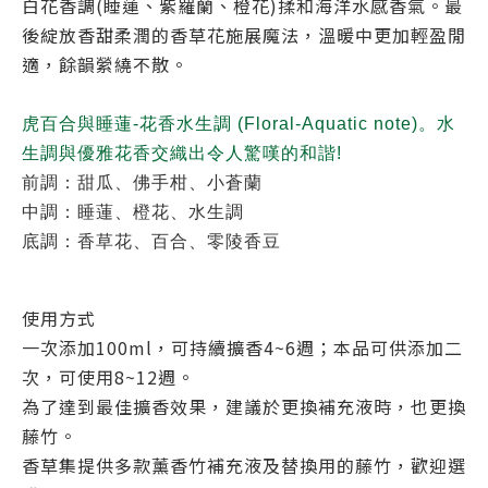
白花香調(睡蓮、紫羅蘭、橙花)揉和海洋水感香氣。最
後綻放香甜柔潤的香草花施展魔法，溫暖中更加輕盈閒
適，餘韻縈繞不散。
虎百合與睡蓮-花香水生調 (Floral-Aquatic note)。水
生調與優雅花香交織出令人驚嘆的和諧!
前調：甜瓜、佛手柑、小蒼蘭
中調：睡蓮、橙花、水生調
底調：香草花、百合、零陵香豆
使用方式
一次添加100ml，可持續擴香4~6週；本品可供添加二
次，可使用8~12週。
為了達到最佳擴香效果，建議於更換補充液時，也更換
藤竹。
香草集提供多款薰香竹補充液及替換用的藤竹，歡迎選