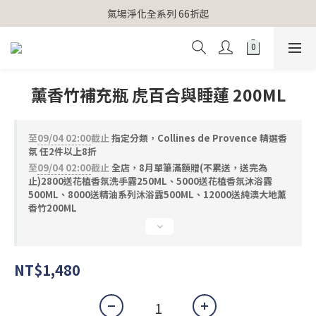
【官網獨家】首次消費 不限金額 即送 香遇熊超人行李吊牌 
氣場淨化全系列 66折起
【官網獨家】首次消費 不限金額 即送 香遇熊超人行李吊牌 
薰香竹補充瓶 虎百合與睡蓮 200ML
至
09/04 02:00
截止
指定分類，Collines de Provence 精選香
氛 任2件以上8折
至
09/04 02:00
截止
全店，8月單筆滿額贈(不累送，送完為
止)2800送花植香氛洗手露250ML、5000送花植香氛沐浴露
500ML、8000送精油系列沐浴露500ML、12000送純澳大地薰
香竹200ML
NT$1,480