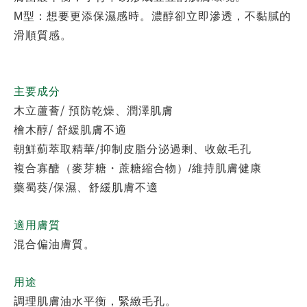
M
型：想要更添保濕感時。濃醇卻立即滲透，不黏膩的
滑順質感。
主要成分
/
木立蘆薈
預防乾燥、潤澤肌膚
/
檜木醇
舒緩肌膚不適
/
朝鮮薊萃取精華
抑制皮脂分泌過剩、收斂毛孔
複合寡醣（麥芽糖・蔗糖縮合物）
/
維持肌膚健康
/
藥蜀葵
保濕、舒緩肌膚不適
適用膚質
混合偏油膚質。
用途
調理肌膚油水平衡，緊緻毛孔。