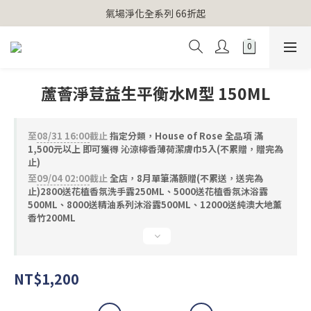
【官網獨家】首次消費 不限金額 即送 香遇熊超人行李吊牌 
氣場淨化全系列 66折起
【官網獨家】首次消費 不限金額 即送 香遇熊超人行李吊牌 
蘆薈淨荳益生平衡水M型 150ML
至
08/31 16:00
截止
指定分類，House of Rose 全品項 滿
1,500元以上 即可獲得 沁涼檸香薄荷潔膚巾5入(不累贈，贈完為
止)
至
09/04 02:00
截止
全店，8月單筆滿額贈(不累送，送完為
止)2800送花植香氛洗手露250ML、5000送花植香氛沐浴露
500ML、8000送精油系列沐浴露500ML、12000送純澳大地薰
香竹200ML
NT$1,200