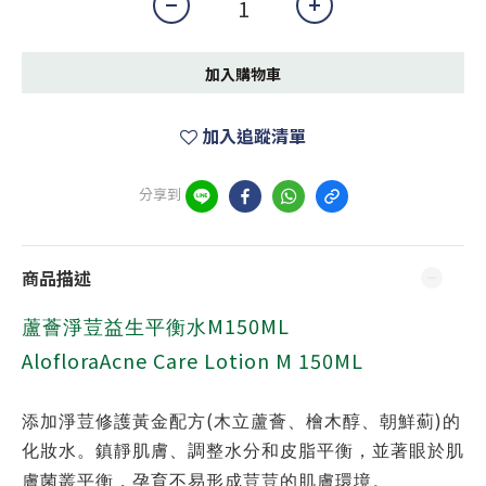
加入購物車
加入追蹤清單
分享到
商品描述
M150ML
蘆薈淨荳益生平衡水
AlofloraAcne Care Lotion M 150ML
(
)
添加淨荳修護黃金配方
木立蘆薈、檜木醇、朝鮮薊
的
化妝水。鎮靜肌膚、調整水分和皮脂平衡，並著眼於肌
膚菌叢平衡，孕育不易形成荳荳的肌膚環境。