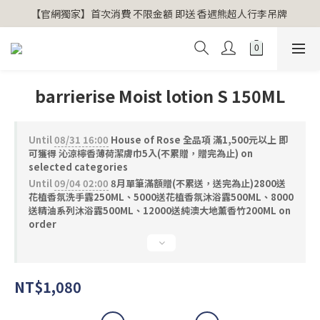
【官網獨家】首次消費 不限金額 即送 香遇熊超人行李吊牌 
【官網獨家】首次消費 不限金額 即送 香遇熊超人行李吊牌 
安心專用淨化包10入X3 原價960元 特價680元
氣場淨化全系列 66折起
barrierise Moist lotion S 150ML
【官網獨家】首次消費 不限金額 即送 香遇熊超人行李吊牌 
Until
08/31 16:00
House of Rose 全品項 滿1,500元以上 即
可獲得 沁涼檸香薄荷潔膚巾5入(不累贈，贈完為止) on
selected categories
Until
09/04 02:00
8月單筆滿額贈(不累送，送完為止)2800送
花植香氛洗手露250ML、5000送花植香氛沐浴露500ML、8000
送精油系列沐浴露500ML、12000送純澳大地薰香竹200ML on
order
NT$1,080