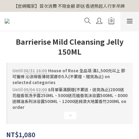
【官網獨家】首次消費 不限金額 即送 香遇熊超人行李吊牌 
【官網獨家】首次消費 不限金額 即送 香遇熊超人行李吊牌 
安心專用淨化包10入X3 原價960元 特價680元
氣場淨化全系列 66折起
Barrierise Mild Cleansing Jelly
【官網獨家】首次消費 不限金額 即送 香遇熊超人行李吊牌 
150ML
Until
08/31 16:00
House of Rose 全品項 滿1,500元以上 即
可獲得 沁涼檸香薄荷潔膚巾5入(不累贈，贈完為止) on
selected categories
Until
09/04 02:00
8月單筆滿額贈(不累送，送完為止)2800送
花植香氛洗手露250ML、5000送花植香氛沐浴露500ML、8000
送精油系列沐浴露500ML、12000送純澳大地薰香竹200ML on
order
NT$1,080