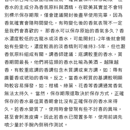
香水的主成分為香氛原料與酒精，在歐美其實並不會特
別標示保存期限，僅會建議開封後盡早使用完畢，因為
香氣確實會隨時間變化，有時變化後的香氣表現不一定
是我們會喜歡的。 那香水可以保存原始的香氣多久？香
水濃度較低的古龍水或淡香水，可能開封1-2年後就會開
始有些變化，濃度較高的淡香精則可維持3-5年，但也跟
香氛原料組成有關。調香師建議：底調較重的香水，賞
香期間最長，他們將這類的香水比喻為美酒 – 越陳越
香，有較重底調的香調包含木質調或東方調，如：帶有
廣藿香或琥珀的香味。反之，當香水輕質的基調較明顯
時較容易揮發，如：柑橘、綠葉、花香等香調通常香氣
無法太持久。 當然，保存期限還取決於保存方式，正確
保存的香水最佳賞香期會比沒有正確保存的香水來得
久。若香水變質了，使用時會發現有些不討喜的異味，
甚至會刺激皮膚。因此若香水已閒置多年，使用前請先
噴少量於手腕內側稍作測試。