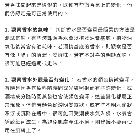
若香味聞起來是愉悅的，既使有些微香氣上的變化，他
們仍認定是可正常使用的。
1. 觀察香水的氣味
： 判斷香水是否變質最簡易的方法是
測試氣味。有些滾珠類香水會以植物油當基底，植物油
氧化後常會有油耗味。若酒精基底的香水，則觀察是否
有像「醋」的酸澀、發酵味，若有不討喜的明顯異味，
很可能已經過期或走味。
2. 觀察香水外觀是否有變化
： 若香水的顏色稍微變深，
有時是因香氛原料隨時間或光線照射而有些許變化，或
酒精成分隨時間蒸發也會使顏色變深，這些變化都屬正
常現象。但倘若顏色從透明變霧狀，或有些不明水滴狀
漂浮或沉降在瓶中，很可能因受潮使水氣入侵，水氣會
導致細菌滋生，為避免肌膚產生不適，則建議不要再使
用在肌膚上了。