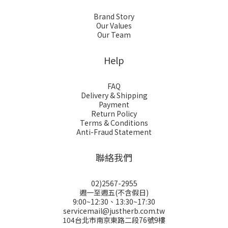
Brand Story
Our Values
Our Team
Help
FAQ
Delivery & Shipping
Payment
Return Policy
Terms & Conditions
Anti-Fraud Statement
聯絡我們
02)2567-2955
週一至週五(不含假日)
9:00~12:30、13:30~17:30
servicemail@justherb.com.tw
104台北市南京東路二段76號9樓