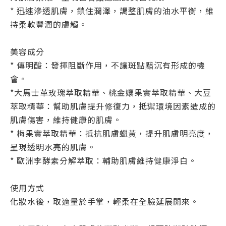
* 迅速滲透肌膚，鎖住潤澤，調整肌膚的油水平衡，維
持柔軟豐潤的膚觸。
美容成分
* 傳明酸：發揮阻斷作用，不讓斑點黯沉有形成的機
會。
*大馬士革玫瑰萃取精華、桃金孃果實萃取精華、大豆
萃取精華：幫助肌膚提升修復力，抵禦環境因素造成的
肌膚傷害，維持健康的肌膚。
* 梅果實萃取精華：抵抗肌膚蠟黃，提升肌膚明亮度，
呈現透明水亮的肌膚。
* 歐洲李酵素分解萃取：輔助肌膚維持健康淨白。
使用方式
化妝水後，取適量於手掌，輕柔在全臉延展開來。