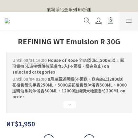
【官網獨家】首次消費 不限金額 即送 香遇熊超人行李吊牌 
氣場淨化全系列 66折起
【官網獨家】首次消費 不限金額 即送 香遇熊超人行李吊牌 
REFINING WT Emulsion R 30G
Until
08/31 16:00
House of Rose 全品項 滿1,500元以上 即
可獲得 沁涼檸香薄荷潔膚巾5入(不累贈，贈完為止) on
selected categories
Until
09/04 02:00
8月單筆滿額贈(不累送，送完為止)2800送
花植香氛洗手露250ML、5000送花植香氛沐浴露500ML、8000
送精油系列沐浴露500ML、12000送純澳大地薰香竹200ML on
order
NT$1,950