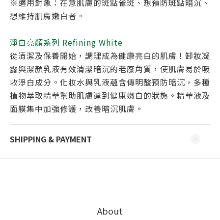
※適用對象：在意肌膚的斑點雀斑、想預防斑點暗沉、
想維持肌膚嫩白者。
淨白亮顏系列 Refining White
從清潔及保養開始，調理成為健康亮白的肌膚！卸妝凝
露與潔顏乳液有效清潔暗沉的老廢角質，使肌膚易於吸
收淨白成分。化妝水與乳液蘊含傳明酸預防暗沉，多種
植物萃取精華幫助肌膚達到健康嫩白的狀態。精華液及
面膜集中加強修護，改善暗沉肌膚。
SHIPPING & PAYMENT
About