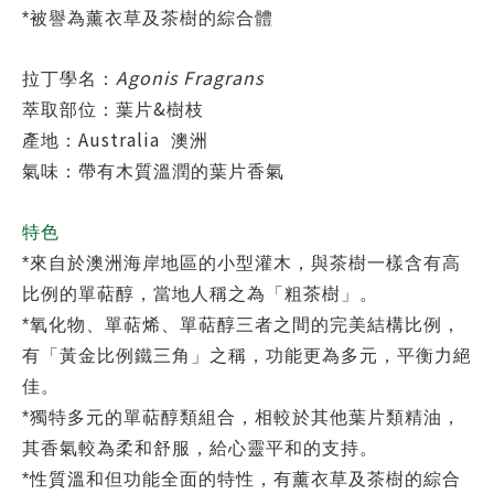
*
被譽為薰衣草及茶樹的綜合體
Agonis Fragrans
拉丁學名：
&
萃取部位：葉片
樹枝
Australia
產地：
澳洲
氣味：帶有木質溫潤的葉片香氣
特色
*
來自於澳洲海岸地區的小型灌木，與茶樹一樣含有高
比例的單萜醇，當地人稱之為「粗茶樹」。
*
氧化物、單萜烯、單萜醇三者之間的完美結構比例，
有「黃金比例鐵三角」之稱，功能更為多元，平衡力絕
佳。
*
獨特多元的單萜醇類組合，相較於其他葉片類精油，
其香氣較為柔和舒服，給心靈平和的支持。
*
性質溫和但功能全面的特性，有薰衣草及茶樹的綜合