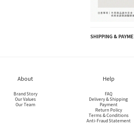
SHIPPING & PAYM
About
Help
Brand Story
FAQ
Our Values
Delivery & Shipping
Our Team
Payment
Return Policy
Terms & Conditions
Anti-Fraud Statement