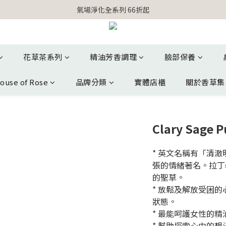
【官網獨家】首次消費 不限金額 即送 香遇熊超人行李吊牌 
氣場淨化全系列 66折起
【官網獨家】首次消費 不限金額 即送 香遇熊超人行李吊牌 
花草茶系列
精油芳香調理
臉部保養
ouse of Rose
品牌分類
實體店櫃
關於香草集
Clary Sage P
* 英文名稱有「清
張的情緒著名。拉丁
的聖草。
* 放鬆及解放受困
狀態。
* 最能呵護女性的精
* 幫助探索心中的