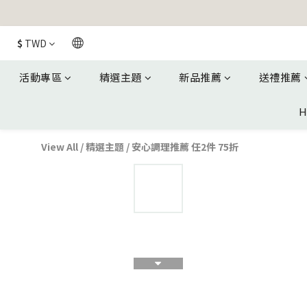
$
TWD
活動專區
精選主題
新品推薦
送禮推薦
H
View All
/
精選主題
/
安心調理推薦 任2件 75折