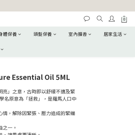
身體保養
頭髮保養
室內擴香
居家生活
ure Essential Oil 5ML
澈明亮」之意，古時即以舒緩不適及緊
學名原意為「拯救」，是羅馬人口中
的心情，解除因緊張、壓力造成的緊繃
油之一。
想法，讓思慮更清晰。