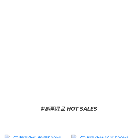
熱銷明星品 𝙃𝙊𝙏 𝙎𝘼𝙇𝙀𝙎