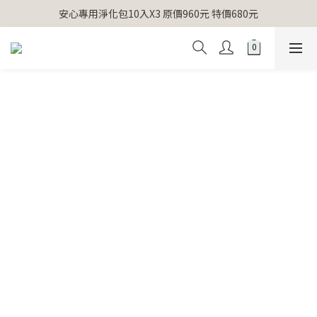
【官網獨家】首次消費 不限金額 即送 香遇熊超人行李吊牌 
安心專用淨化包10入X3 原價960元 特價680元
氣場淨化全系列 66折起
【官網獨家】首次消費 不限金額 即送 香遇熊超人行李吊牌 