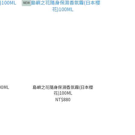
NEW
NEW
0ML
島嶼之花隨身保濕香氛霧(日本櫻
島嶼之花
花)100ML
NT$880