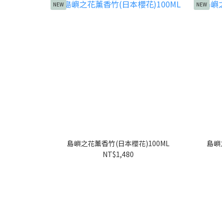
NEW
NEW
島嶼之花薰香竹(日本櫻花)100ML
島嶼
NT$1,480