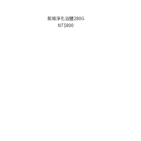
氣場淨化浴鹽280G
氣
NT$800