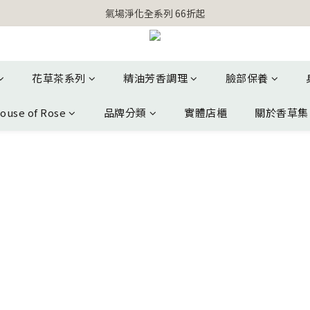
氣場淨化全系列 66折起
【官網獨家】首次消費 不限金額 即送 香遇熊超人行李吊牌 
【官網獨家】首次消費 不限金額 即送 香遇熊超人行李吊牌 
花草茶系列
精油芳香調理
臉部保養
ouse of Rose
品牌分類
實體店櫃
關於香草集