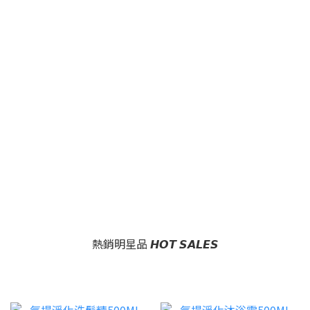
熱銷明星品 𝙃𝙊𝙏 𝙎𝘼𝙇𝙀𝙎