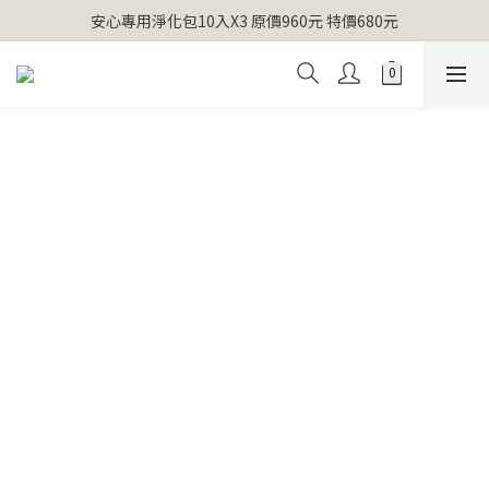
【官網獨家】首次消費 不限金額 即送 香遇熊超人行李吊牌 
安心專用淨化包10入X3 原價960元 特價680元
氣場淨化全系列 66折起
【官網獨家】首次消費 不限金額 即送 香遇熊超人行李吊牌 