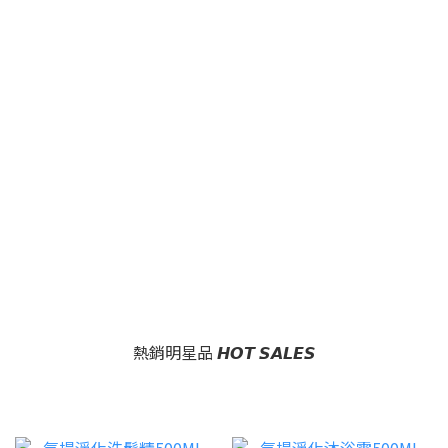
熱銷明星品 𝙃𝙊𝙏 𝙎𝘼𝙇𝙀𝙎