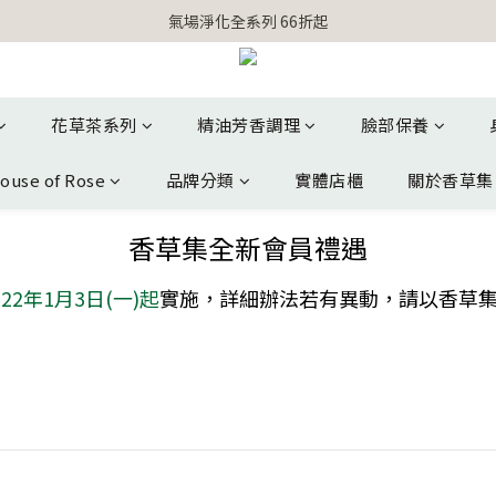
【官網獨家】首次消費 不限金額 即送 香遇熊超人行李吊牌 
氣場淨化全系列 66折起
【官網獨家】首次消費 不限金額 即送 香遇熊超人行李吊牌 
花草茶系列
精油芳香調理
臉部保養
ouse of Rose
品牌分類
實體店櫃
關於香草集
香草集全新會員禮遇
022年1月3日(一)起
實施，詳細辦法若有異動，請以香草