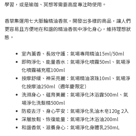
學習，或是瑜珈、冥想等需要高度專注時使用。
香草集運用七大脈輪精油香氛，開發出多樣的商品，讓人們
更容易且方便地在和諧的精油香氛中淨化身心，維持理想狀
態。
室內薰香、長效守護：氣場專用精油15ml/50ml
即時淨化、能量香水：氣場淨化噴霧50ml、氣場淨
化噴霧補充瓶100ml
按摩舒緩、神采亮麗：氣場精油滾珠10ml、氣場淨
化按摩油250ml（週年慶限定）
洗滌身心、蘊育美麗：氣場淨化沐浴露500ml、氣
場淨化洗髮精500ml
防疫去汙、身心平安：氣場淨化乳油木皂120g 2入
深層放鬆、恢復能量：氣場淨化沐浴油200ml
和諧香氛、滋養身心：氣場淨化身體乳250mL