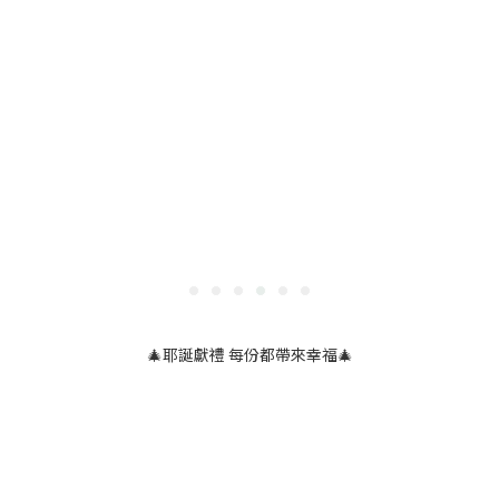
🎄耶誕獻禮 每份都帶來幸福🎄