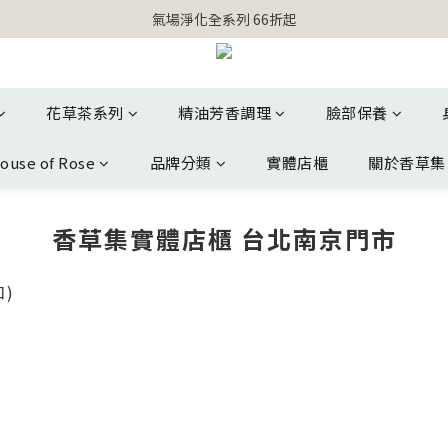
【官網獨家】首次消費 不限金額 即送 香遇熊超人行李吊牌 
氣場淨化全系列 66折起
【官網獨家】首次消費 不限金額 即送 香遇熊超人行李吊牌 
花草茶系列
精油芳香調理
臉部保養
ouse of Rose
品牌分類
實體店櫃
關於香草集
香草集實體店櫃 台北南京門市
)