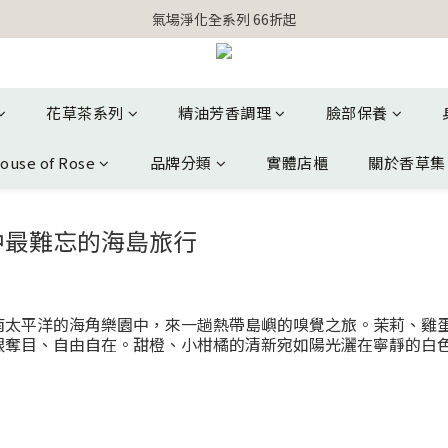
【官網獨家】首次消費 不限金額 即送 香遇熊超人行李吊牌 
氣場淨化全系列 66折起
【官網獨家】首次消費 不限金額 即送 香遇熊超人行李吊牌 
花草茶系列
精油芳香調理
臉部保養
ouse of Rose
品牌分類
實體店櫃
關於香草集
中最難忘的海島旅行
人香氣引領我們在南太平洋的海角樂園中，來一趟熱帶島嶼的嗅覺之旅。茉
眼奪目、自由自在。甜橙、小柑橘的清新宛如陽光灑在寧靜的白