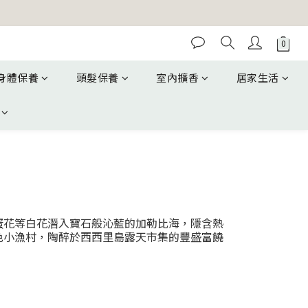
身體保養
頭髮保養
室內擴香
居家生活
莉、雞蛋花等白花潛入寶石般沁藍的加勒比海，隱含熱
色小漁村，陶醉於西西里島露天市集的豐盛富饒