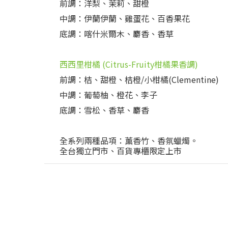
前調：洋梨、茉莉、甜橙
中調：伊蘭伊蘭、雞蛋花、百香果花
底調：喀什米爾木、麝香、香草
西西里柑橘 (Citrus-Fruity柑橘果香調)
前調：桔、甜橙、桔橙/小柑橘(Clementine)
中調：葡萄柚、橙花、李子
底調：雪松、香草、麝香
全系列兩種品項：薰香竹、香氛蠟燭。
全台獨立門市、百貨專櫃限定上市