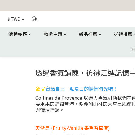
$
TWD
活動專區
精選主題
新品推薦
送禮推薦
H
透過香氣鋪陳，彷彿走進記憶
🏖️🍹
留給自己一點夏日的慵懶時光吧！
Collines de Provence 以迷
帶水果的鮮甜豐沛，似翱翔雨林的天堂鳥般耀
與慢活情調。
天堂鳥 (Fruity-Vanilla 果香香草調)