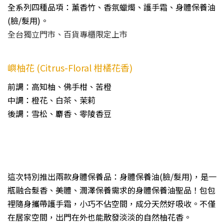
全系列四種品項：薰香竹、香氛蠟燭、護手霜、身體保養油
(臉/髮用)。
全台獨立門市、百貨專櫃限定上市
嶼柚花 (Citrus-Floral 柑橘花香)
前調：高知柚、佛手柑、苦橙
中調：橙花、白茶、茉莉
後調：雪松、麝香、零陵香豆
這次特別推出兩款身體保養品：身體保養油(臉/髮用)，是一
瓶融合髮香、美體、潤澤保養需求的身體保養油聖品！包包
裡隨身攜帶護手霜，小巧不佔空間，成分天然好吸收。不僅
在居家空間，出門在外也能散發淡淡的自然柚花香。