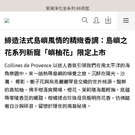
【官網獨家】首次消費 不限金額 即送 香遇熊超人行李吊牌 
氣場淨化全系列 66折起
【官網獨家】首次消費 不限金額 即送 香遇熊超人行李吊牌 
締造法式島嶼風情的精緻香調：島嶼之
花系列新寵「嶼柚花」限定上市
Collines de Provence 以迷人香氣引領我們在南太平洋的海
角樂園中，來一趟熱帶島嶼的嗅覺之旅。沉醉在陽光、沙
灘、 椰影、梔子花與烏克麗麗琴音交織的世外桃源。酸鮮
的高知柚、佛手柑清爽開場，橙花、茉莉隨海風輕撫，底蘊
帶零陵香豆的暖甜，柑橘揉合珍珠母貝般明亮花香，彷彿踏
著白沙與碎浪，留戀於隱世的南島秘境。