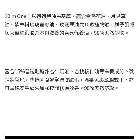
10 in One！以荷荷芭油為基底，蘊含金盞花油、月見草
油、紫草科琉璃苣籽油、玫瑰果油共10款植物油，賦予肌膚
與秀髮絲緞般柔嫩與滋養的香氛保養油。98%天然萃取。
富含15%普羅旺斯甜杏仁奶油、杏桃核仁油等滋養成分。微
霜狀質地，塗抹瞬間遇掌溫便融化，溫柔包裹滋潤雙手，亦
可當晚安手霜來加強夜間修護效果。98%天然萃取。