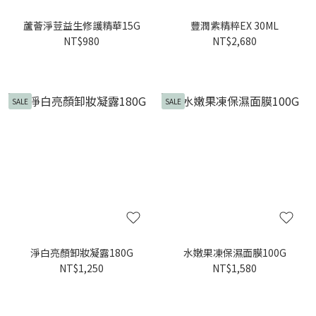
蘆薈淨荳益生修護精華15G
豐潤紫精粹EX 30ML
NT$980
NT$2,680
SALE
SALE
淨白亮顏卸妝凝露180G
水嫩果凍保濕面膜100G
NT$1,250
NT$1,580