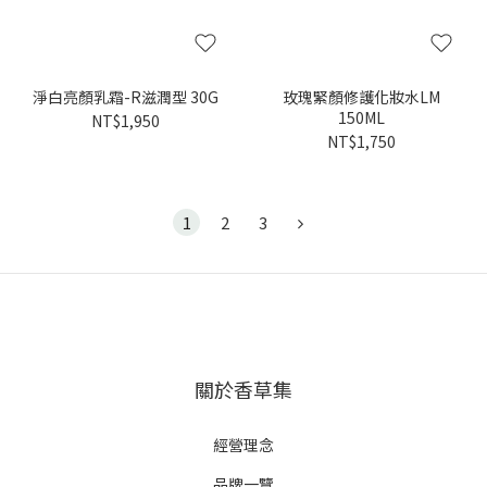
淨白亮顏乳霜-R滋潤型 30G
玫瑰緊顏修護化妝水LM
150ML
NT$1,950
NT$1,750
1
2
3
關於香草集
經營理念
品牌一覽