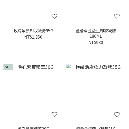
玫瑰緊顏卸妝凝膏95G
蘆薈淨荳益生卸妝凝膠
180ML
NT$1,250
NT$980
SALE
毛孔緊實精華30G
極緻活膚彈力凝膠35G