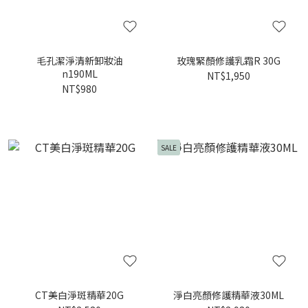
毛孔潔淨清新卸妝油
玫瑰緊顏修護乳霜R 30G
n190ML
NT$1,950
NT$980
SALE
CT美白淨斑精華20G
淨白亮顏修護精華液30ML