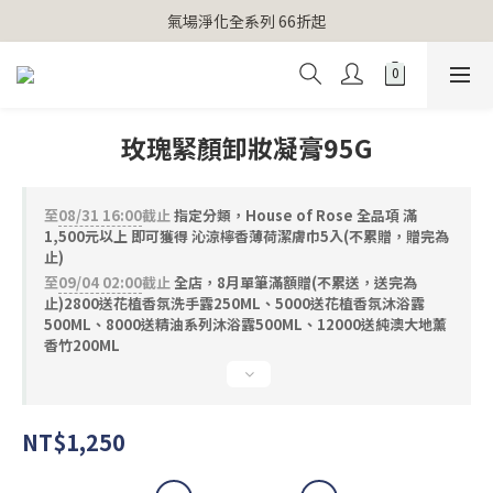
【官網獨家】首次消費 不限金額 即送 香遇熊超人行李吊牌 
氣場淨化全系列 66折起
【官網獨家】首次消費 不限金額 即送 香遇熊超人行李吊牌 
玫瑰緊顏卸妝凝膏95G
至
08/31 16:00
截止
指定分類，House of Rose 全品項 滿
1,500元以上 即可獲得 沁涼檸香薄荷潔膚巾5入(不累贈，贈完為
止)
至
09/04 02:00
截止
全店，8月單筆滿額贈(不累送，送完為
止)2800送花植香氛洗手露250ML、5000送花植香氛沐浴露
500ML、8000送精油系列沐浴露500ML、12000送純澳大地薰
香竹200ML
NT$1,250