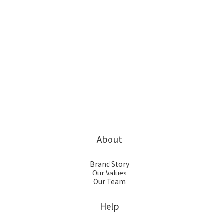
About
Brand Story
Our Values
Our Team
Help