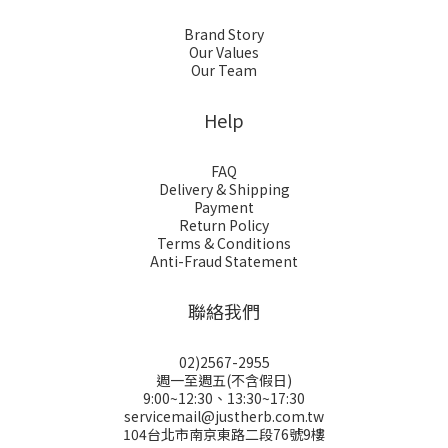
Brand Story
Our Values
Our Team
Help
FAQ
Delivery & Shipping
Payment
Return Policy
Terms & Conditions
Anti-Fraud Statement
聯絡我們
02)2567-2955
週一至週五(不含假日)
9:00~12:30、13:30~17:30
servicemail@justherb.com.tw
104台北市南京東路二段76號9樓