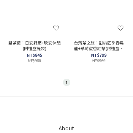
雙茶禮：日安舒壓+晚安休憩
台灣茶之旅：甜桃四季春烏
(附禮盒提袋)
龍+草莓蜜香紅茶(附禮盒提
袋)
NT$845
NT$799
NT$960
NT$960
1
About