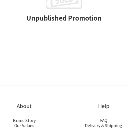
Unpublished Promotion
About
Help
Brand Story
FAQ
Our Values
Delivery & Shipping