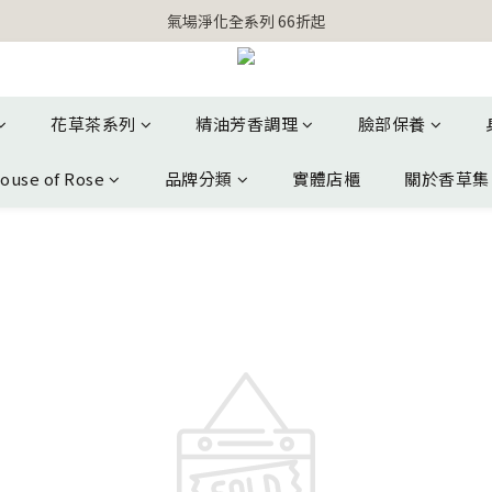
【官網獨家】首次消費 不限金額 即送 香遇熊超人行李吊牌 
氣場淨化全系列 66折起
【官網獨家】首次消費 不限金額 即送 香遇熊超人行李吊牌 
花草茶系列
精油芳香調理
臉部保養
ouse of Rose
品牌分類
實體店櫃
關於香草集