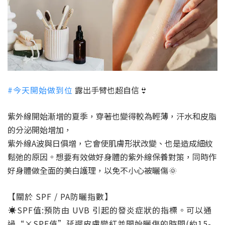
#
今天開始做到位
露出手臂也超自信
👙
紫外線開始漸增的夏季，穿著也變得較為輕薄，汗水和皮脂
的分泌開始增加，
紫外線A波與日俱增，它會使肌膚形狀改變、也是造成細紋
鬆弛的原因。想要有效做好身體的紫外線保養對策，同時作
好身體做全面的美白護理，以免不小心被曬傷
🌞
【關於 SPF / PA防曬指數】
☀
SPF值:預防由 UVB 引起的發炎症狀的指標。可以通
過“×SPF值”延遲皮膚變紅並開始曬傷的時間(約15-