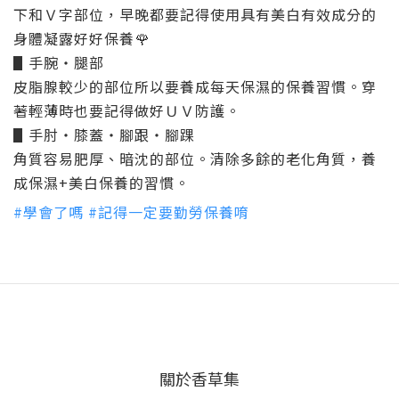
下和Ｖ字部位，早晚都要記得使用具有美白有效成分的
身體凝露好好保養
🌹
▋手腕・腿部
皮脂腺較少的部位所以要養成每天保濕的保養習慣。穿
著輕薄時也要記得做好ＵＶ防護。
▋手肘・膝蓋・腳跟・腳踝
角質容易肥厚、暗沈的部位。清除多餘的老化角質，養
成保濕+美白保養的習慣。
#
學會了嗎
#
記得一定要勤勞保養唷
關於香草集