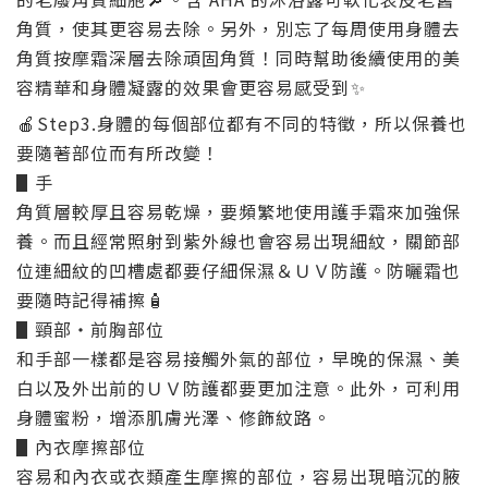
角質，使其更容易去除。另外，別忘了每周使用身體去
角質按摩霜深層去除頑固角質！同時幫助後續使用的美
容精華和身體凝露的效果會更容易感受到
✨
🍎
Step3.身體的每個部位都有不同的特徵，所以保養也
要隨著部位而有所改變！
▋手
角質層較厚且容易乾燥，要頻繁地使用護手霜來加強保
養。而且經常照射到紫外線也會容易出現細紋，關節部
位連細紋的凹槽處都要仔細保濕＆ＵＶ防護。防曬霜也
要隨時記得補擦
🧴
▋頸部・前胸部位
和手部一樣都是容易接觸外氣的部位，早晚的保濕、美
白以及外出前的ＵＶ防護都要更加注意。此外，可利用
身體蜜粉，增添肌膚光澤、修飾紋路。
▋內衣摩擦部位
容易和內衣或衣類產生摩擦的部位，容易出現暗沉的腋