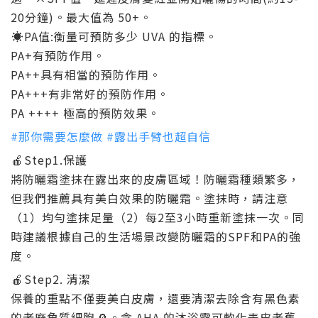
20分鐘)。最大值為 50+。
☀
PA值:衡量可預防多少 UVA 的指標。
PA+有預防作用。
PA++具有相當的預防作用。
PA+++有非常好的預防作用。
PA ++++ 極高的預防效果。
#
那你需要怎麼做
#
露出手臂也超自信
🍎
Step1.保護
將防曬霜塗抹在露出來的皮膚區域！防曬霜種類繁多，
但我們推薦具有美白效果的防曬霜。塗抹時，請注意
（1）均勻塗抹足量（2）每2至3小時重新塗抹一次。同
時建議根據自己的生活場景改變防曬霜的SPF和PA的強
度。
🍎
Step2. 清潔
保養的重點不僅要美白皮膚，還要清潔去除含有黑色素
的老廢角質細胞
🔎
。含 AHA 的沐浴露可軟化表皮老舊