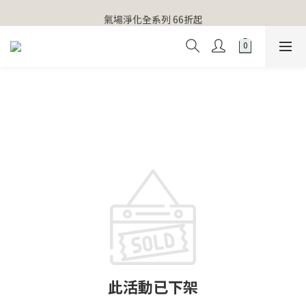
【官網獨家】首次消費 不限金額 即送 香遇熊超人行李吊牌 
氣場淨化全系列 66折起
【官網獨家】首次消費 不限金額 即送 香遇熊超人行李吊牌 
此活動已下架