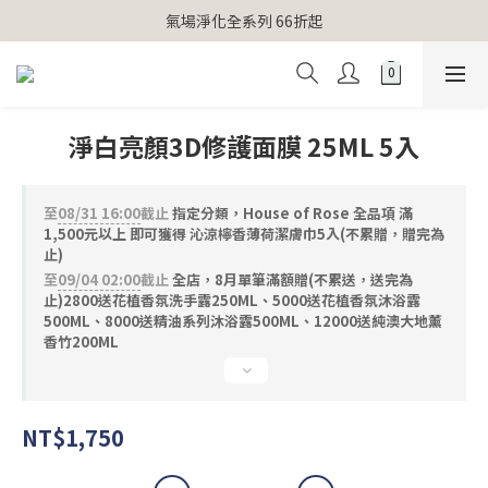
【官網獨家】首次消費 不限金額 即送 香遇熊超人行李吊牌 
氣場淨化全系列 66折起
【官網獨家】首次消費 不限金額 即送 香遇熊超人行李吊牌 
淨白亮顏3D修護面膜 25ML 5入
至
08/31 16:00
截止
指定分類，House of Rose 全品項 滿
1,500元以上 即可獲得 沁涼檸香薄荷潔膚巾5入(不累贈，贈完為
止)
至
09/04 02:00
截止
全店，8月單筆滿額贈(不累送，送完為
止)2800送花植香氛洗手露250ML、5000送花植香氛沐浴露
500ML、8000送精油系列沐浴露500ML、12000送純澳大地薰
香竹200ML
NT$1,750