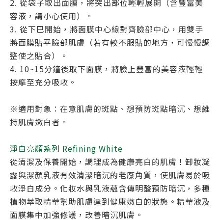
2. 從袋子取出面膜，將突出部位輕輕展開（含豐富美
容液，請小心使用）。
3. 從下巴開始，將面膜中心線對齊臉部中心，用雙手
將面膜貼平臉部肌膚（若有較不服貼的地方，可慢慢調
整使之貼合）。
4. 10~15分鐘後取下面膜，將臉上豐富的美容液輕輕
按摩至充分吸收。
※適用對象：在意肌膚的斑點、想預防斑點暗沉、想維
持肌膚嫩白者。
淨白亮顏系列 Refining White
從清潔及保養開始，調理成為健康亮白的肌膚！卸妝凝
露與潔顏乳液有效清潔暗沉的老廢角質，使肌膚易於吸
收淨白成分。化妝水與乳液蘊含傳明酸預防暗沉，多種
植物萃取精華幫助肌膚達到健康嫩白的狀態。精華液及
面膜集中加強修護，改善暗沉肌膚。