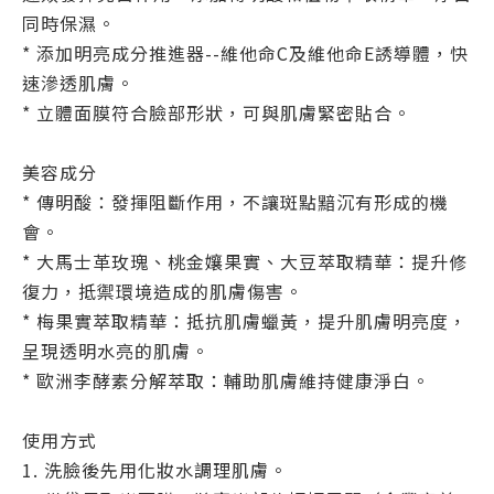
同時保濕。
* 添加明亮成分推進器--維他命C及維他命E誘導體，快
速滲透肌膚。
* 立體面膜符合臉部形狀，可與肌膚緊密貼合。
美容成分
* 傳明酸：發揮阻斷作用，不讓斑點黯沉有形成的機
會。
* 大馬士革玫瑰、桃金孃果實、大豆萃取精華：提升修
復力，抵禦環境造成的肌膚傷害。
* 梅果實萃取精華：抵抗肌膚蠟黃，提升肌膚明亮度，
呈現透明水亮的肌膚。
* 歐洲李酵素分解萃取：輔助肌膚維持健康淨白。
使用方式
1. 洗臉後先用化妝水調理肌膚。