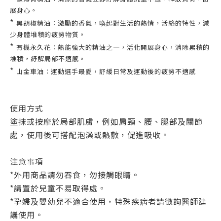
展身心。
*
黑胡椒精油：激勵的香氣，喚起對生活的熱情，活絡的特性，減
少身體堆積的疲勞物質。
*
有機永久花：熱能強大的精油之一，活化開展身心，消除累積的
堆積，紓解局部不適感。
*
山金車油：運動選手最愛，舒緩日常及運動後的疲勞不適感
使用方式
塗抹或按摩於局部肌膚，例如肩頸、腰、腿部及關節
處，使用後可搭配泡澡或熱敷，促進吸收。
注意事項
*外用商品請勿吞食，勿接觸眼睛。
*請置於兒童不易取得處。
*孕婦及嬰幼兒不適合使用，特殊疾病者請徵詢醫師建
議使用。