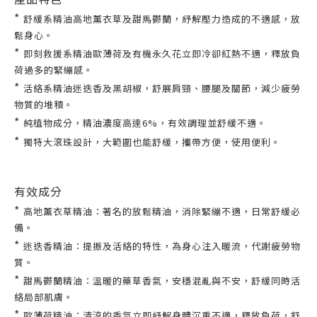
*
舒緩系精油高地薰衣草及甜馬鬱蘭，紓解壓力造成的不適感，放
鬆身心。
*
即刻救援系精油歐薄荷及有機永久花立即冷卻紅熱不適，釋放負
荷過多的緊繃感。
*
活絡系精油迷迭香及黑胡椒，舒展肩頸、腰腿及關節，減少疲勞
物質的堆積。
*
純植物成分，精油濃度高達6%，有效調理並舒緩不適。
*
獨特大滾珠設計，大範圍也能舒緩，攜帶方便，使用便利。
有效成分
*
高地薰衣草精油：著名的放鬆精油，消除緊繃不適，日常舒緩必
備。
*
迷迭香精油：提振及活絡的特性，為身心注入暖流，代謝疲勞物
質。
*
甜馬鬱蘭精油：溫暖的藥草香氣，安穩混亂與不安，舒緩同時活
絡局部肌膚。
*
歐薄荷精油：清涼的香氣立即紓解身體沉重不適，釋放負荷，舒