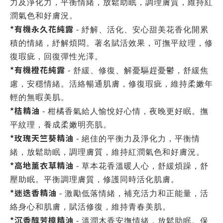
力及淨化力，平衡情緒，放鬆助眠，調理膚質，維持紅
潤氣色和好膚況。
*有機永久花純露
- 紓解、活化、安心甜美花香化開累
積的情緒，紓解煩悶。著名賦活效果，可撫平紋理，修
復瑕疵，回復彈性光澤。
*有機橙花純露
- 舒緩、修復、解憂驅趕憂鬱，舒緩焦
慮，安穩情緒。活絡暢通肌膚，修復瑕疵，維持柔嫩年
輕的無暇美肌。
*桔精油
- 柑橘香氣給人愉悅好心情，夜晚更好眠。撫
平紋理，養成柔嫩明亮肌。
*玫瑰天竺葵精油
- 絕佳的平衡力及淨化力，平衡情
緒，放鬆助眠，調理膚質，維持紅潤氣色和好膚況。
*高地薰衣草精油
- 草本花香溫暖人心，舒緩煩躁，舒
壓助眠。平衡調理膚質，修護同時活化肌膚。
*迷迭香精油
- 激勵低落情緒，補充活力和正能量，活
絡身心和肌膚，賦活修復，維持青春美肌。
*沉香醇芳樟精油
- 溫潤木香安撫情緒，放鬆助眠。保