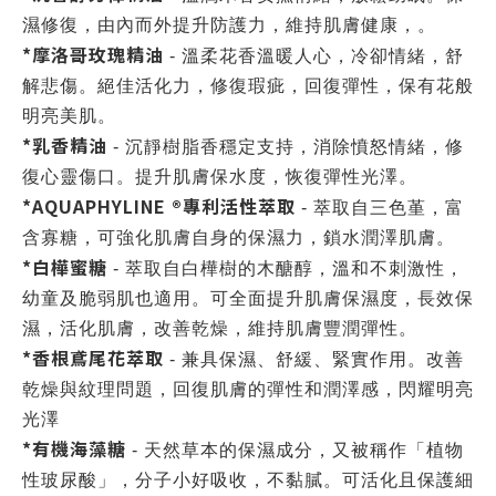
濕修復，由內而外提升防護力，維持肌膚健康，。
*摩洛哥玫瑰精油
- 溫柔花香溫暖人心，冷卻情緒，舒
解悲傷。絕佳活化力，修復瑕疵，回復彈性，保有花般
明亮美肌。
*乳香精油
- 沉靜樹脂香穩定支持，消除憤怒情緒，修
復心靈傷口。提升肌膚保水度，恢復彈性光澤。
*AQUAPHYLINE ®專利活性萃取
- 萃取自三色堇，富
含寡糖，可強化肌膚自身的保濕力，鎖水潤澤肌膚。
*白樺蜜糖
- 萃取自白樺樹的木醣醇，溫和不刺激性，
幼童及脆弱肌也適用。可全面提升肌膚保濕度，長效保
濕，活化肌膚，改善乾燥，維持肌膚豐潤彈性。
*香根鳶尾花萃取
- 兼具保濕、舒緩、緊實作用。改善
乾燥與紋理問題，回復肌膚的彈性和潤澤感，閃耀明亮
光澤
*有機海藻糖
- 天然草本的保濕成分，又被稱作「植物
性玻尿酸」，分子小好吸收，不黏膩。可活化且保護細