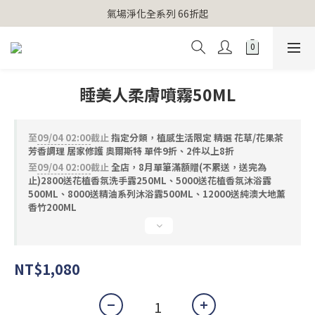
【官網獨家】首次消費 不限金額 即送 香遇熊超人行李吊牌 
氣場淨化全系列 66折起
【官網獨家】首次消費 不限金額 即送 香遇熊超人行李吊牌 
睡美人柔膚噴霧50ML
至
09/04 02:00
截止
指定分類，植感生活限定 精選 花草/花果茶
芳香調理 居家修護 奧爾斯特 單件9折、2件以上8折
至
09/04 02:00
截止
全店，8月單筆滿額贈(不累送，送完為
止)2800送花植香氛洗手露250ML、5000送花植香氛沐浴露
500ML、8000送精油系列沐浴露500ML、12000送純澳大地薰
香竹200ML
NT$1,080