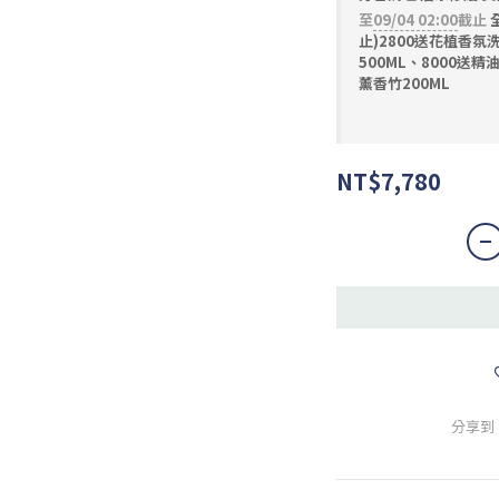
至
09/04 02:00
截止
止)2800送花植香氛
500ML、8000送精
薰香竹200ML
NT$7,780
分享到