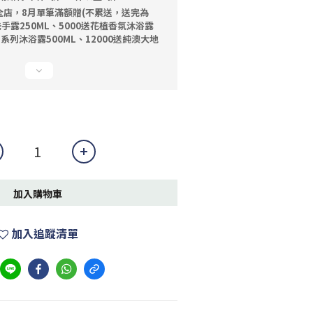
全店，8月單筆滿額贈(不累送，送完為
洗手露250ML、5000送花植香氛沐浴露
油系列沐浴露500ML、12000送純澳大地
加入購物車
加入追蹤清單