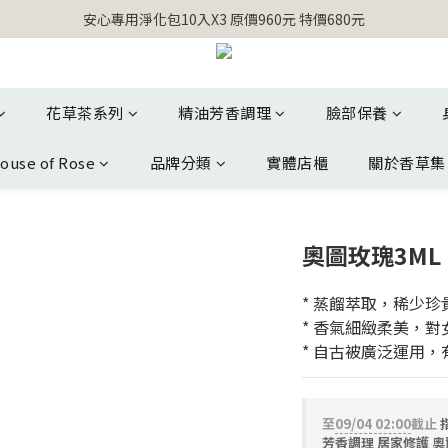
【官網獨家】首次消費 不限金額 即送 香遇熊超人行李吊牌 
安心專用淨化包10入X3 原價960元 特價680元
氣場淨化全系列 66折起
【官網獨家】首次消費 不限金額 即送 香遇熊超人行李吊牌 
花草茶系列
精油芳香調理
臉部保養
ouse of Rose
品牌分類
實體店櫃
關於香草集
奧圖玫瑰3ML
* 蒸餾萃取，稀少珍
* 香氣細緻柔美，對
* 自古被廣泛運用，
至
09/04 02:00
截止
芳香調理 居家修護 奧