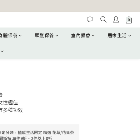
身體保養
頭髮保養
室內擴香
居家生活
貴
女性極佳
有多種功效
指定分類，植感生活限定 精選 花草/花果茶
爾斯特 單件9折、2件以上8折