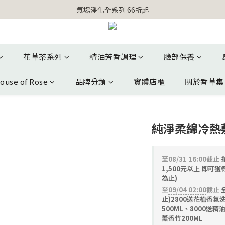
【官網獨家】首次消費 不限金額 即送 香遇熊超人行李吊牌 
氣場淨化全系列 66折起
【官網獨家】首次消費 不限金額 即送 香遇熊超人行李吊牌 
花草茶系列
精油芳香調理
臉部保養
ouse of Rose
品牌分類
實體店櫃
關於香草集
純淨柔綿冷熱
至
08/31 16:00
截止
指
1,500元以上 即可
為止)
至
09/04 02:00
截止
止)2800送花植香氛
500ML、8000送精
薰香竹200ML