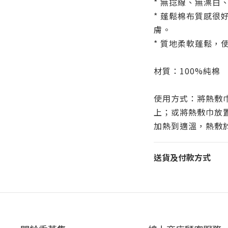
* 無捻線、
無漂白、
* 蓬鬆棉布質感很
膚。
* 質地柔軟蓬鬆，
材質：100%純棉
使用方式：將熱敷
上；或將熱敷巾放
加熱到適溫，熱敷
送貨及付款方式