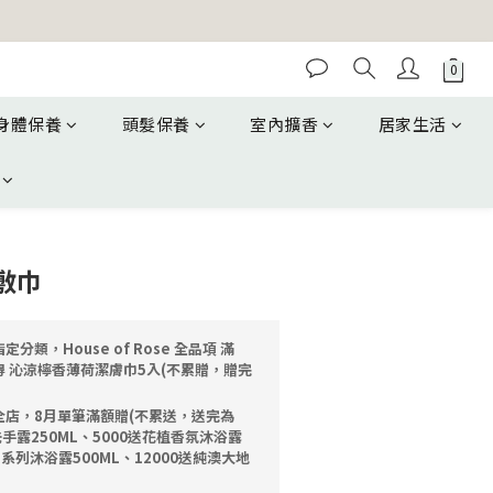
身體保養
頭髮保養
室內擴香
居家生活
敷巾
定分類，House of Rose 全品項 滿
獲得 沁涼檸香薄荷潔膚巾5入(不累贈，贈完
全店，8月單筆滿額贈(不累送，送完為
洗手露250ML、5000送花植香氛沐浴露
油系列沐浴露500ML、12000送純澳大地