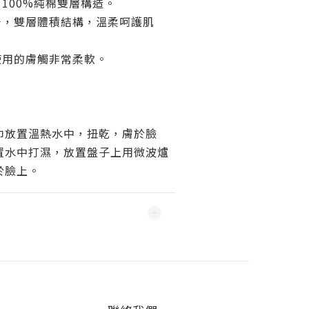
100%純棉雙層構造。
好，雙層體積結構，溫柔呵護肌
使用的膚觸非常柔軟。
巾放置溫熱水中，扭乾，膚於臉
置水中打濕，放置盤子上用微波爐
於臉上。