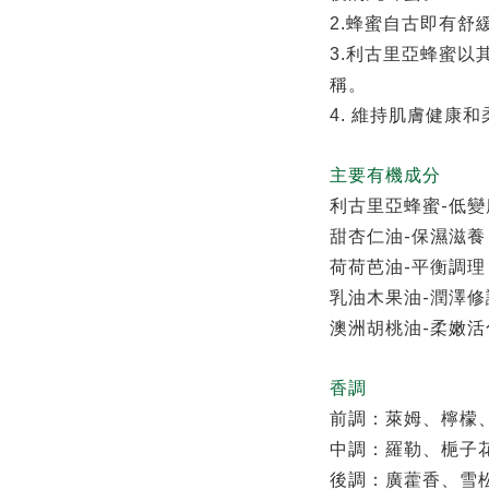
2.
蜂蜜自古即有舒
3.
利古里亞蜂蜜以
稱。
4.
維持肌膚健康和
主要有機成分
-
利古里亞蜂蜜
低變
-
甜杏仁油
保濕滋養
-
荷荷芭油
平衡調理
-
乳油木果油
潤澤修
-
澳洲胡桃油
柔嫩活
香調
前調：萊姆、檸檬
中調：羅勒、梔子
後調：廣藿香、雪