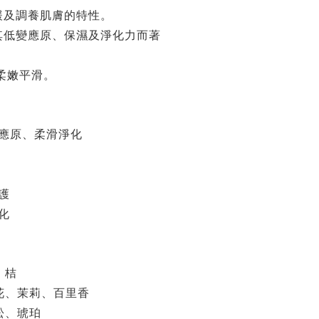
緩及調養肌膚的特性。
其低變應原、保濕及淨化力而著
柔嫩平滑
。
應原、柔滑淨化
護
化
、桔
花、茉莉、百里香
松、琥珀