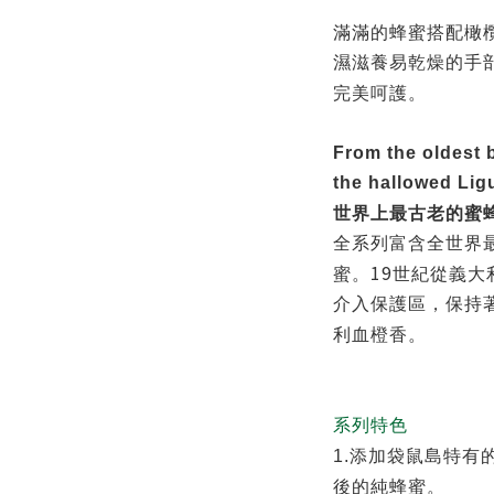
滿滿的蜂蜜搭配橄
濕滋養易乾燥的手
完美呵護。
From the oldest b
the hallowed Lig
世界上最古老的蜜
全系列富含全世界
19
蜜。
世紀從義大
介入保護區，保持
利血橙香。
系列特色
1.
添加袋鼠島特有
後的純蜂蜜。