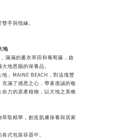
於雙手與指緣。
大地
，滿滿的薰衣草田和葡萄藤，啟
滿大地恩賜的保養品。
MAINE BEACH
大地」
，對這塊豐
，充滿了感恩之心，帶著虔誠的敬
生命力的原產植物，以大地之美喚
物萃取精華，創造肌膚保養與居家
的各式包裝容器中。