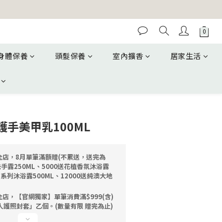
身體保養
頭髮保養
室內擴香
居家生活
手美甲乳100ML
全店，8月單筆滿額贈(不累送，送完為
洗手露250ML、5000送花植香氛沐浴露
油系列沐浴露500ML、12000送純澳大地
店，【官網獨家】單筆消費滿$999(含)
人護照封套」乙個。(數量有限 贈完為止)