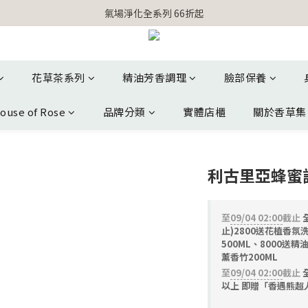
【官網獨家】首次消費 不限金額 即送 香遇熊超人行李吊牌 
【官網獨家】首次消費 不限金額 即送 香遇熊超人行李吊牌 
花草茶系列
精油芳香調理
臉部保養
ouse of Rose
品牌分類
實體店櫃
關於香草集
利古里亞蜂蜜護
至
09/04 02:00
截止
止)2800送花植香氛
500ML、8000送精
薰香竹200ML
至
09/04 02:00
截止
全
以上 即贈「香遇熊超