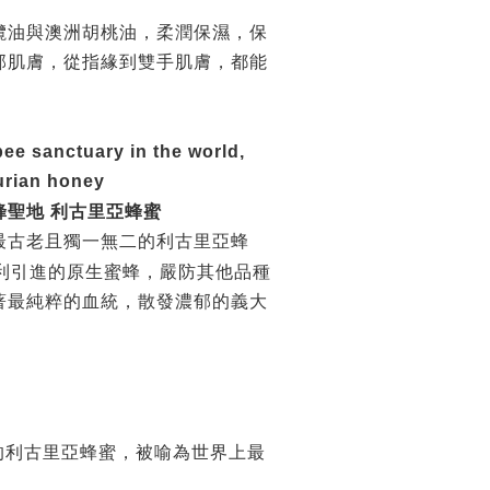
欖油與澳洲胡桃油，柔潤保濕，保
部肌膚，從指緣到雙手肌膚，都能
ee sanctuary in the world,
urian honey
蜂聖地 利古里亞蜂蜜
最古老且獨一無二的利古里亞蜂
利引進的原生蜜蜂，嚴防其他品種
著最純粹的血統，散發濃郁的義大
的利古里亞蜂蜜，被喻為世界上最