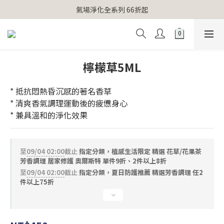
【官網獨家】首次消費 不限金額 即送 香遇熊超人行李吊牌 
氣場淨化全系列 66折起
【官網獨家】首次消費 不限金額 即送 香遇熊超人行李吊牌 
檸檬草5ML
* 抵抗悶熱昏沉感的著名香草
* 清爽香氣調理運動後的疲憊身心
* 兼具溫和的淨化效果
至
09/04 02:00
截止
指定分類，植感生活限定 精選 花草/花果茶
芳香調理 居家修護 奧爾斯特 單件9折、2件以上8折
至
09/04 02:00
截止
指定分類，夏日防護推薦 精選芳香調理 任2
件以上75折