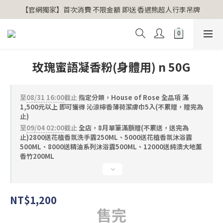
【官網獨家】首次消費 不限金額 即送 香遇熊超人行李吊牌 
【官網獨家】首次消費 不限金額 即送 香遇熊超人行李吊牌 
安心專用淨化包10入X3 原價960元 特價680元
氣場淨化全系列 66折起
玫瑰蜜語凝香粉(身體用) n 50G
【官網獨家】首次消費 不限金額 即送 香遇熊超人行李吊牌 
至
08/31 16:00
截止
指定分類，House of Rose 全品項 滿
1,500元以上 即可獲得 沁涼檸香薄荷潔膚巾5入(不累贈，贈完為
止)
至
09/04 02:00
截止
全店，8月單筆滿額贈(不累送，送完為
止)2800送花植香氛洗手露250ML、5000送花植香氛沐浴露
500ML、8000送精油系列沐浴露500ML、12000送純澳大地薰
香竹200ML
NT$1,200
售完