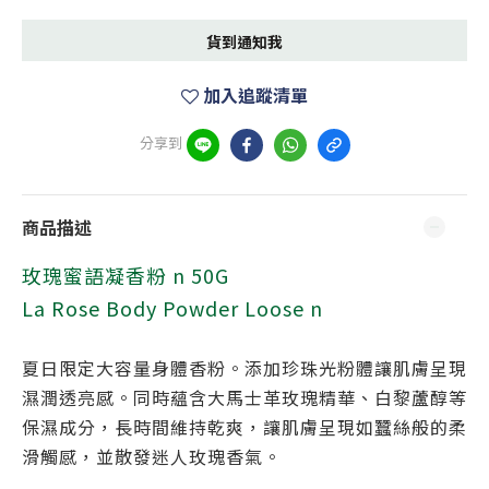
貨到通知我
加入追蹤清單
分享到
商品描述
玫瑰蜜語凝香粉 n 50G
La Rose Body Powder Loose n
夏日限定大容量身體香粉。添加珍珠光粉體讓肌膚呈現
濕潤透亮感。同時蘊含大馬士革玫瑰精華、白黎蘆醇等
保濕成分，長時間維持乾爽，讓肌膚呈現如蠶絲般的柔
滑觸感，並散發迷人玫瑰香氣。