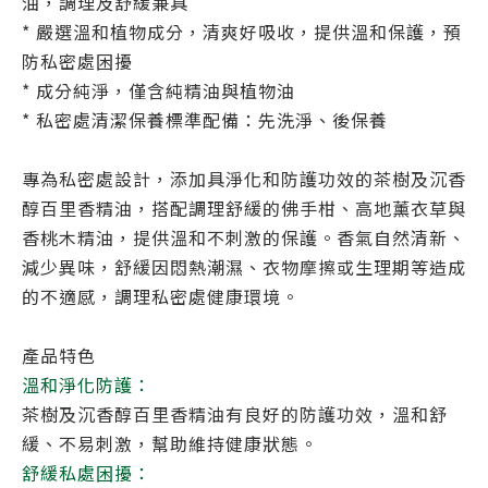
油，調理及舒緩兼具
* 嚴選溫和植物成分，清爽好吸收，提供溫和保護，預
防私密處困擾
* 成分純淨，僅含純精油與植物油
* 私密處清潔保養標準配備：先洗淨、後保養
專為私密處設計，添加具淨化和防護功效的茶樹及沉香
醇百里香精油，搭配調理舒緩的佛手柑、高地薰衣草與
香桃木精油，提供溫和不刺激的保護。香氣自然清新、
減少異味，舒緩因悶熱潮濕、衣物摩擦或生理期等造成
的不適感，調理私密處健康環境。
產品特色
溫和淨化防護：
茶樹及沉香醇百里香精油有良好的防護功效，溫和舒
緩、不易刺激，幫助維持健康狀態。
舒緩私處困擾：