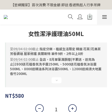
【官網獨家】首次消費 不限金額 即送 香遇熊超人行李吊牌 
【官網獨家】首次消費 不限金額 即送 香遇熊超人行李吊牌 
安心專用淨化包10入X3 原價960元 特價680元
氣場淨化全系列 66折起
女性潔淨護理油50ML
【官網獨家】首次消費 不限金額 即送 香遇熊超人行李吊牌 
至
09/04 02:00
截止
指定分類，植感生活限定 精選 花草/花果茶
芳香調理 居家修護 奧爾斯特 單件9折、2件以上8折
至
09/04 02:00
截止
全店，8月單筆滿額贈(不累送，送完為
止)2800送花植香氛洗手露250ML、5000送花植香氛沐浴露
500ML、8000送精油系列沐浴露500ML、12000送純澳大地薰
香竹200ML
NT$580