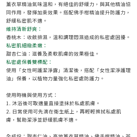
薰衣草精油氣味溫和，有絕佳的舒緩力，與其他精油協
同作用，發揮加乘效果。搭配佛手柑精油提升防護力，
舒緩私密肌不適。
維持清新舒爽：
香桃木：收斂排濕，溫和調理悶濕造成的私密處困擾。
私密肌細緻柔嫩：
甜杏仁油：滋養及柔軟肌膚的效果極佳。
私密處保養雙標配：
使用「女性呵護潔淨露」清潔後，搭配「女性潔淨護理
油」保養，以植物力量強化私密處防護力。
使用時機與使用方式：
1. 沐浴後可取適量直接塗抹於私處肌膚。
2. 日常使用可先滴在衛生紙上，再輕輕擦拭私處肌
膚，幫助潔淨並舒緩肌膚不適。
全成份：甜杏仁油、高地薰衣草精油、佛手柑精油、茶