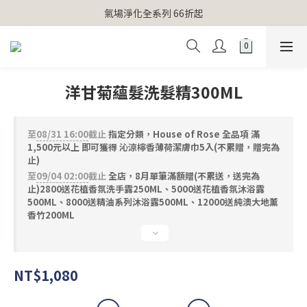
【官網獨家】首次消費 不限金額 即送 香遇熊超人行李吊牌 
氣場淨化全系列 66折起
【官網獨家】首次消費 不限金額 即送 香遇熊超人行李吊牌 
洋甘菊蘊髮洗髮精300ML
至
08/31 16:00
截止
指定分類，House of Rose 全品項 滿
1,500元以上 即可獲得 沁涼檸香薄荷潔膚巾5入(不累贈，贈完為
止)
至
09/04 02:00
截止
全店，8月單筆滿額贈(不累送，送完為
止)2800送花植香氛洗手露250ML、5000送花植香氛沐浴露
500ML、8000送精油系列沐浴露500ML、12000送純澳大地薰
香竹200ML
NT$1,080