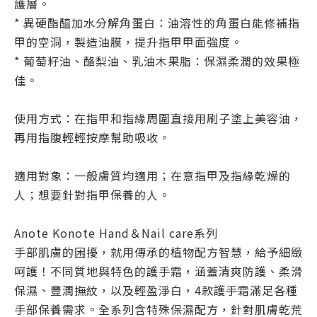
護層。
* 異硬酯醯加水分解角蛋白：油溶性的角蛋白能修補指
甲的空洞，製造油膜，提升指甲甲面強度。
* 葡萄籽油、酪梨油、乳油木果脂：保濕柔潤的效果極
佳。
使用方式：在指甲和指緣周圍直接用刷子塗上美容油，
再用指腹輕輕按摩幫助吸收。
適用對象：一般膚質均適用；在意指甲及指緣乾燥的
人；想要針對指甲保養的人。
Anote Konote Hand＆Nail care系列
手部肌膚的困擾，就用傳承的植物配方智慧，給予細緻
呵護！不同質地與特色的護手霜，涵蓋清爽防護、柔滑
保濕、豐潤撫紋，以及輕盈淨白，4款護手霜滿足各種
手部保養需求。全系列含特殊保濕配方，針對肌膚乾荒