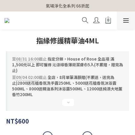
【官網獨家】首次消費 不限金額 即送 香遇熊超人行李吊牌 
氣場淨化全系列 66折起
【官網獨家】首次消費 不限金額 即送 香遇熊超人行李吊牌 
指緣修護精華油4ML
至
08/31 16:00
截止
指定分類，House of Rose 全品項 滿
1,500元以上 即可獲得 沁涼檸香薄荷潔膚巾5入(不累贈，贈完為
止)
至
09/04 02:00
截止
全店，8月單筆滿額贈(不累送，送完為
止)2800送花植香氛洗手露250ML、5000送花植香氛沐浴露
500ML、8000送精油系列沐浴露500ML、12000送純澳大地薰
香竹200ML
NT$600