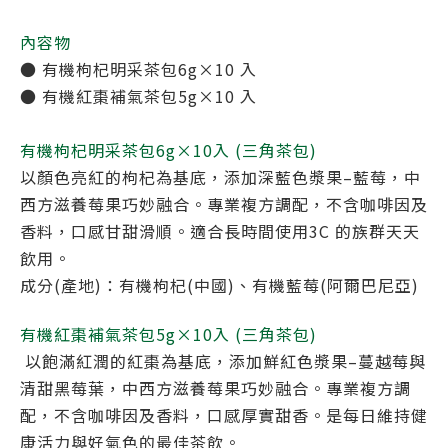
內容物
●
有機枸杞明采茶包6g×10 入
●
有機紅棗補氣茶包5g×10 入
有機枸杞明采茶包6g×10入 (三角茶包)
以顏色亮紅的枸杞為基底，添加深藍色漿果–藍莓，中
西方滋養莓果巧妙融合。專業複方調配，不含咖啡因及
香料，口感甘甜滑順。適合長時間使用3C 的族群天天
飲用。
成分(產地)：有機枸杞(中國)、有機藍莓(阿爾巴尼亞)
有機紅棗補氣茶包5g×10入 (三角茶包)
以飽滿紅潤的紅棗為基底，添加鮮紅色漿果–蔓越莓與
清甜黑莓葉，中西方滋養莓果巧妙融合。專業複方調
配，不含咖啡因及香料，口感厚實甜香。是每日維持健
康活力與好氣色的最佳茶飲。