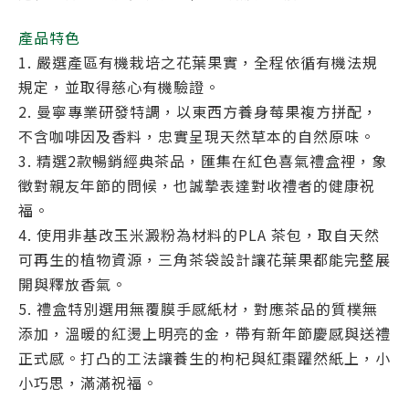
產品特色
1. 嚴選產區有機栽培之花葉果實，全程依循有機法規
規定，並取得慈心有機驗證。
2. 曼寧專業研發特調，以東西方養身莓果複方拼配，
不含咖啡因及香料，忠實呈現天然草本的自然原味。
3. 精選2款暢銷經典茶品，匯集在紅色喜氣禮盒裡，象
徵對親友年節的問候，也誠摯表達對收禮者的健康祝
福。
4. 使用非基改玉米澱粉為材料的PLA 茶包，取自天然
可再生的植物資源，三角茶袋設計讓花葉果都能完整展
開與釋放香氣。
5. 禮盒特別選用無覆膜手感紙材，對應茶品的質樸無
添加，溫暖的紅燙上明亮的金，帶有新年節慶感與送禮
正式感。打凸的工法讓養生的枸杞與紅棗躍然紙上，小
小巧思，滿滿祝福。