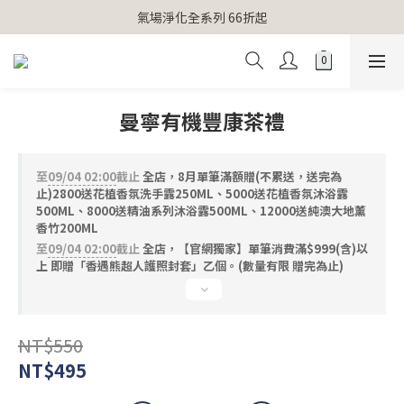
【官網獨家】首次消費 不限金額 即送 香遇熊超人行李吊牌 
氣場淨化全系列 66折起
【官網獨家】首次消費 不限金額 即送 香遇熊超人行李吊牌 
曼寧有機豐康茶禮
至
09/04 02:00
截止
全店，8月單筆滿額贈(不累送，送完為
止)2800送花植香氛洗手露250ML、5000送花植香氛沐浴露
500ML、8000送精油系列沐浴露500ML、12000送純澳大地薰
香竹200ML
至
09/04 02:00
截止
全店，【官網獨家】單筆消費滿$999(含)以
上 即贈「香遇熊超人護照封套」乙個。(數量有限 贈完為止)
NT$550
NT$495