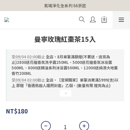
【官網獨家】首次消費 不限金額 即送 香遇熊超人行李吊牌 
氣場淨化全系列 66折起
【官網獨家】首次消費 不限金額 即送 香遇熊超人行李吊牌 
曼寧玫瑰紅棗茶15入
至
09/04 02:00
截止
全店，8月單筆滿額贈(不累送，送完為
止)2800送花植香氛洗手露250ML、5000送花植香氛沐浴露
500ML、8000送精油系列沐浴露500ML、12000送純澳大地薰
香竹200ML
至
09/04 02:00
截止
全店，【官網獨家】單筆消費滿$999(含)以
上 即贈「香遇熊超人護照封套」乙個。(數量有限 贈完為止)
NT$180