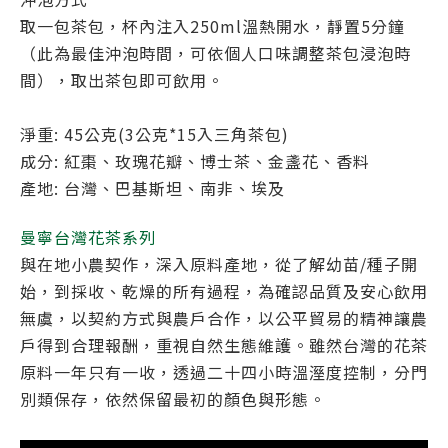
取一包茶包，杯內注入250ml溫熱開水，靜置5分鐘
（此為最佳沖泡時間，可依個人口味調整茶包浸泡時
間），取出茶包即可飲用。
淨重: 45公克(3公克*15入三角茶包)
成分: 紅棗、玫瑰花瓣、博士茶、金盞花、香料
產地: 台灣、巴基斯坦、南非、埃及
曼寧台灣花茶系列
與在地小農契作，深入原料產地，從了解幼苗/種子開
始，到採收、乾燥的所有過程，為確認品質及安心飲用
無虞，以契約方式與農戶合作，以公平貿易的精神讓農
戶得到合理報酬，重視自然生態維護。雖然台灣的花茶
原料一年只有一收，透過二十四小時溫溼度控制，分門
別類保存，依然保留最初的顏色與形態。