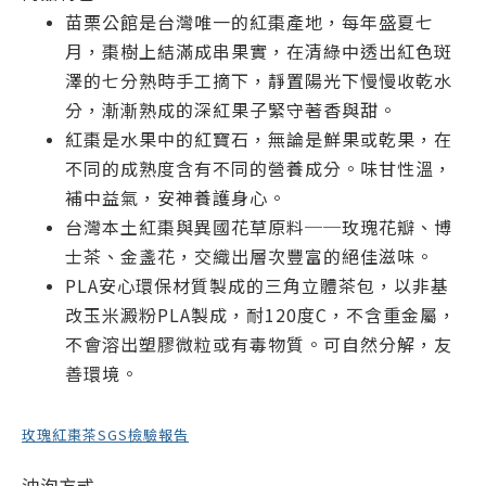
苗栗公館是台灣唯一的紅棗產地，每年盛夏七
月，棗樹上結滿成串果實，在清綠中透出紅色斑
澤的七分熟時手工摘下，靜置陽光下慢慢收乾水
分，漸漸熟成的深紅果子緊守著香與甜。
紅棗是水果中的紅寶石，無論是鮮果或乾果，在
不同的成熟度含有不同的營養成分。味甘性溫，
補中益氣，安神養護身心。
台灣本土紅棗與異國花草原料──玫瑰花瓣、博
士茶、金盞花，交織出層次豐富的絕佳滋味。
PLA安心環保材質製成的三角立體茶包，以非基
改玉米澱粉PLA製成，耐120度C，不含重金屬，
不會溶出塑膠微粒或有毒物質。可自然分解，友
善環境。
玫瑰紅棗茶SGS檢驗報告
沖泡方式