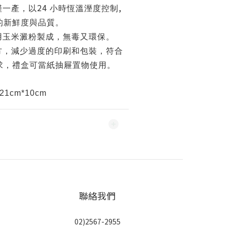
24
,
僅一產，以
小時恆溫溼度控制
的新鮮度與品質。
用玉米澱粉製成，無毒又環保。
方，減少過度的印刷和包裝，符合
求，禮盒可當紙抽屜置物使用。
21cm*10cm
聯絡我們
02)2567-2955