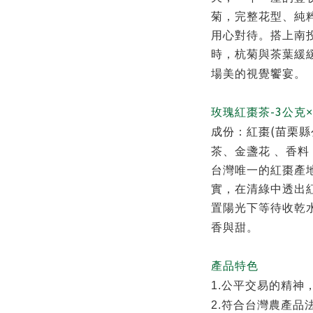
菊，完整花型、純
用心對待。搭上南
時，杭菊與茶葉緩
場美的視覺饗宴。
-3
玫瑰紅棗茶
公克×
(
成份：紅棗
苗栗縣
茶、金盞花 、香料
台灣唯一的紅棗產
實，在清綠中透出
置陽光下等待收乾
香與甜。
產品特色
1.
公平交易的精神
2.
符合台灣農產品法