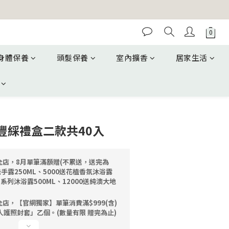
身體保養
頭髮保養
室內擴香
居家生活
豐綵禮盒二款共40入
全店，8月單筆滿額贈(不累送，送完為
洗手露250ML、5000送花植香氛沐浴露
油系列沐浴露500ML、12000送純澳大地
店，【官網獨家】單筆消費滿$999(含)
人護照封套」乙個。(數量有限 贈完為止)