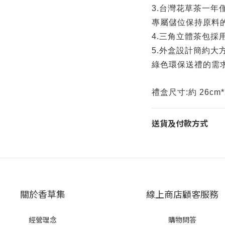
3.
台灣花草茶一年
專屬儲位保持原料
4.
三角立體茶包採
5.
外盒設計簡約大
綠色環保送禮的需
禮盒尺寸:約 26cm*
送貨及付款方式
關於香草集
線上商店顧客服務
經營理念
購物問答