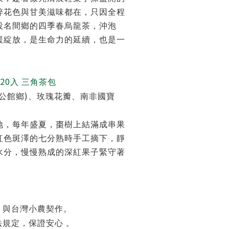
粹花色與甘美滋味都在，只因全程
投名間鄉的四季春烏龍茶，沖泡
緩綻放，是生命力的延續，也是一
20
入 三角茶包
)
公館鄉
、玫瑰花瓣、南非國寶
地，每年盛夏，棗樹上結滿成串果
紅色斑澤的七分熟時手工摘下，靜
水分，慢慢熟成的深紅果子緊守著
，與台灣小農契作。
規定，保證安心 。