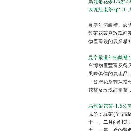
1.5g*2
烏龍菊花茶
3g*20
玫瑰紅棗茶
曼寧年節獻禮。嚴
龍菊花茶及玫瑰紅
物產富饒的農業精
曼寧嚴選年節獻禮
台灣物產豐富及得
風味俱佳的農產品
「
台灣花茶豐綵禮
花茶及玫瑰紅棗茶
-1.5
烏龍菊花茶
公克
(
成份：杭菊
苗栗縣
十一、二月的銅鑼
天，一年一產的豐