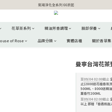
【官網獨家】首次消費 不限金額 即送 香遇熊超人行李吊牌 
氣場淨化全系列 66折起
【官網獨家】首次消費 不限金額 即送 香遇熊超人行李吊牌 
花草茶系列
精油芳香調理
臉部保養
ouse of Rose
品牌分類
實體店櫃
關於香草集
曼寧台灣花茶
至
09/04 02:00
截止
止)2800送花植香氛
500ML、8000送精
薰香竹200ML
至
09/04 02:00
截止
全
以上 即贈「香遇熊超