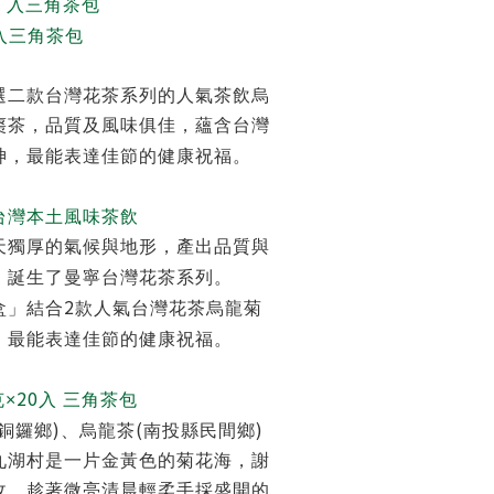
0
入三角茶包
入三角茶包
選二款台灣花茶系列的人氣茶飲烏
棗茶，品質及風味俱佳，蘊含台灣
神，最能表達佳節的健康祝福。
台灣本土風味茶飲
天獨厚的氣候與地形，產出品質與
，誕生了曼寧台灣花茶系列。
2
盒」結合
款人氣台灣花茶烏龍菊
，最能表達佳節的健康祝福。
20
×
入 三角茶包
)
(
)
銅鑼鄉
、烏龍茶
南投縣民間鄉
九湖村是一片金黃色的菊花海，謝
收，趁著微亮清晨輕柔手採盛開的