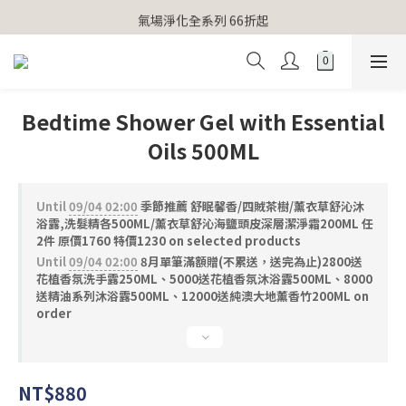
【官網獨家】首次消費 不限金額 即送 香遇熊超人行李吊牌 
氣場淨化全系列 66折起
【官網獨家】首次消費 不限金額 即送 香遇熊超人行李吊牌 
Bedtime Shower Gel with Essential
Oils 500ML
Until
09/04 02:00
季節推薦 舒眠馨香/四賊茶樹/薰衣草舒沁沐
浴露,洗髮精各500ML/薰衣草舒沁海鹽頭皮深層潔淨霜200ML 任
2件 原價1760 特價1230 on selected products
Until
09/04 02:00
8月單筆滿額贈(不累送，送完為止)2800送
花植香氛洗手露250ML、5000送花植香氛沐浴露500ML、8000
送精油系列沐浴露500ML、12000送純澳大地薰香竹200ML on
order
NT$880