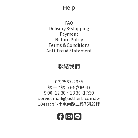
Help
FAQ
Delivery & Shipping
Payment
Return Policy
Terms & Conditions
Anti-Fraud Statement
聯絡我們
02)2567-2955
週一至週五(不含假日)
9:00~12:30、13:30~17:30
servicemail@justherb.com.tw
104台北市南京東路二段76號9樓