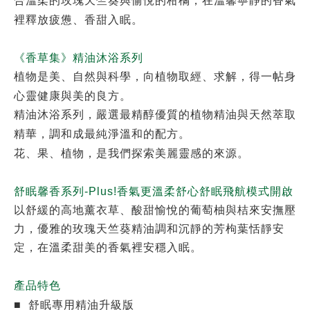
合溫柔的玫瑰天竺葵與愉悅的柑橘，在溫馨寧靜的香氣
裡釋放疲憊、香甜入眠。
《香草集》精油沐浴系列
植物是美、自然與科學，向植物取經、求解，得一帖身
心靈健康與美的良方。
精油沐浴系列，嚴選最精醇優質的植物精油與天然萃取
精華，調和成最純淨溫和的配方。
花、果、植物，是我們探索美麗靈感的來源。
舒眠馨香系列
-
Plus!
香氣更溫柔舒心舒眠飛航模式開啟
以舒緩的高地薰衣草、酸甜愉悅的葡萄柚與桔來安撫壓
力，優雅的玫瑰天竺葵精油調和沉靜的芳枸葉恬靜安
定，在溫柔甜美的香氣裡安穩入眠。
產品特色
■
舒眠專用精油升級版