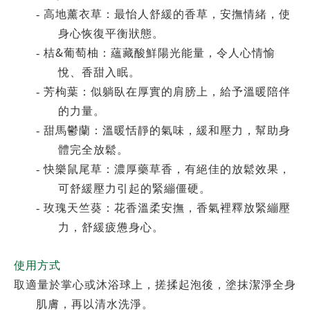
-
高地薰衣草：最怡人舒緩的香草，安撫情緒，使
身心恢復平衡狀態。
&
-
桔
葡萄柚：蘊藏酸鮮陽光能量，令人心情愉
悅、香甜入眠。
-
芳枸葉：似躺臥在厚實的肩膀上，給予溫暖陪伴
的力量。
-
甜馬鬱蘭：溫暖恬靜的氣味，緩和壓力，幫助身
體完全放鬆。
-
快樂鼠尾草：濃厚藥草香，有絕佳的放鬆效果，
可舒緩壓力引起的緊繃僵硬。
-
玫瑰天竺葵：花香溫柔安撫，香氣裡釋放緊繃壓
力，舒緩疲憊身心。
使用方式
取適量於掌心或沐浴球上，搓揉起泡後，塗抹潔淨全身
肌膚，再以清水洗淨。