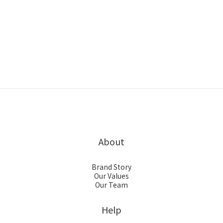
About
Brand Story
Our Values
Our Team
Help