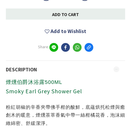
ADD TO CART
Add to Wishlist
Share
DESCRIPTION
煙燻伯爵沐浴露500ML
Smoky Earl Grey Shower Gel
粉紅胡椒的辛香夾帶佛手柑的酸鮮，底蘊烘托松煙與癒
創木的暖意，煙燻茶萃香氣中帶一絲柑橘花香，泡沫細
緻綿密、舒緩潔淨。