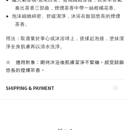
奏出茶香三部曲，煙燻茶香中帶一絲柑橘花香。
●
泡沫細緻綿密、舒緩潔淨，沐浴在餘韻悠長的煙燻
茶香。
用法：取適量於掌心或沐浴球上，搓揉起泡後，塗抹潔
淨全身肌膚再以清水洗淨。
※ 適用對象：期待沐浴後肌膚潔淨不緊繃，感受餘韻
悠長的煙燻茶香。
SHIPPING & PAYMENT