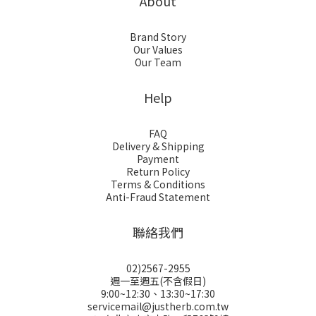
About
Brand Story
Our Values
Our Team
Help
FAQ
Delivery & Shipping
Payment
Return Policy
Terms & Conditions
Anti-Fraud Statement
聯絡我們
02)2567-2955
週一至週五(不含假日)
9:00~12:30、13:30~17:30
servicemail@justherb.com.tw