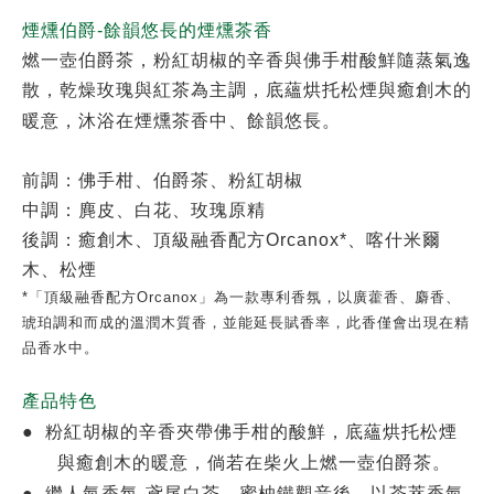
煙燻伯爵-餘韻悠長的煙燻茶香
燃一壺伯爵茶，粉紅胡椒的辛香與佛手柑酸鮮隨蒸氣逸
散，乾燥玫瑰與紅茶為主調，底蘊烘托松煙與癒創木的
暖意，沐浴在煙燻茶香中、餘韻悠長。
前調：佛手柑、伯爵茶、粉紅胡椒
中調：麂皮、白花、玫瑰原精
後調：癒創木、頂級融香配方Orcanox*、喀什米爾
木、松煙
*「頂級融香配方Orcanox」為一款專利香氛，以廣藿香、麝香、
琥珀調和而成的溫潤木質香，並能延長賦香率，此香僅會出現在精
品香水中。
產品特色
●
粉紅胡椒的辛香夾帶佛手柑的酸鮮，底蘊烘托松煙
與癒創木的暖意，倘若在柴火上燃一壺伯爵茶。
●
繼人氣香氛-鳶尾白茶、蜜柚鐵觀音後，以茶萃香氣