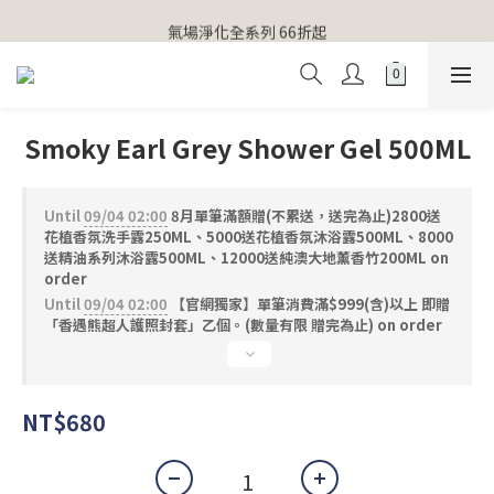
【官網獨家】首次消費 不限金額 即送 香遇熊超人行李吊牌 
氣場淨化全系列 66折起
【官網獨家】首次消費 不限金額 即送 香遇熊超人行李吊牌 
Smoky Earl Grey Shower Gel 500ML
Until
09/04 02:00
8月單筆滿額贈(不累送，送完為止)2800送
花植香氛洗手露250ML、5000送花植香氛沐浴露500ML、8000
送精油系列沐浴露500ML、12000送純澳大地薰香竹200ML on
order
Until
09/04 02:00
【官網獨家】單筆消費滿$999(含)以上 即贈
「香遇熊超人護照封套」乙個。(數量有限 贈完為止) on order
NT$680