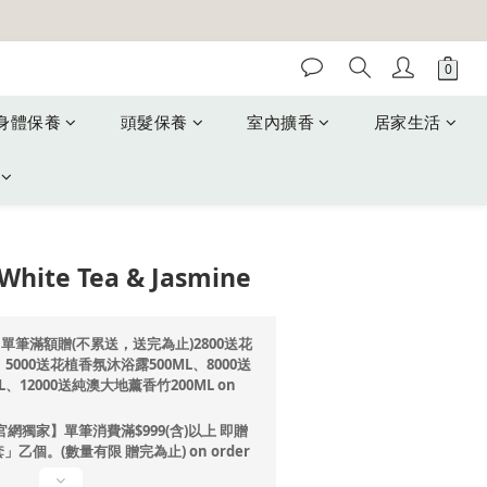
身體保養
頭髮保養
室內擴香
居家生活
White Tea & Jasmine
單筆滿額贈(不累送，送完為止)2800送花
5000送花植香氛沐浴露500ML、8000送
、12000送純澳大地薰香竹200ML on
網獨家】單筆消費滿$999(含)以上 即贈
個。(數量有限 贈完為止) on order