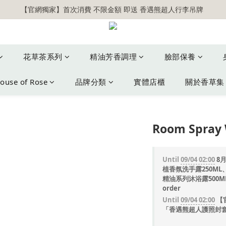
【官網獨家】首次消費 不限金額 即送 香遇熊超人行李吊牌 
【官網獨家】首次消費 不限金額 即送 香遇熊超人行李吊牌 
安心專用淨化包10入X3 原價960元 特價680元
氣場淨化全系列 66折起
花草茶系列
精油芳香調理
臉部保養
【官網獨家】首次消費 不限金額 即送 香遇熊超人行李吊牌 
ouse of Rose
品牌分類
實體店櫃
關於香草集
Room Spray 
Until
09/04 02:00
8月
植香氛洗手露250ML、
精油系列沐浴露500ML
order
Until
09/04 02:00
【官
「香遇熊超人護照封套」乙