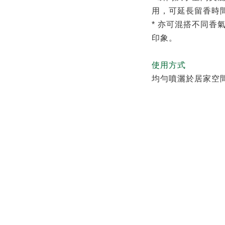
用，可延長留香時
* 亦可混搭不同香
印象。
使用方式
均勻噴灑於居家空
數。透過空氣擴散
推薦給想要維持空
人，居家環境、辦
SHIPPING & PAYM
You might also like...